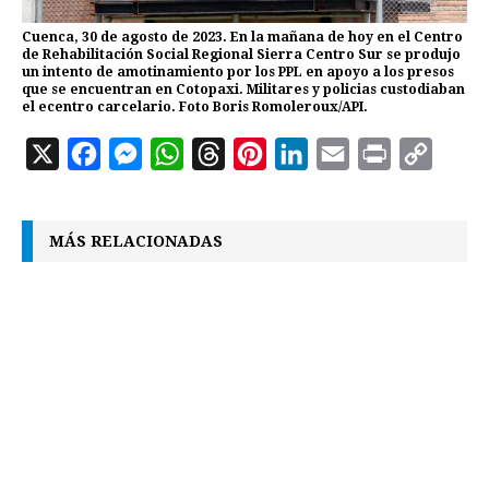
Cuenca, 30 de agosto de 2023. En la mañana de hoy en el Centro
de Rehabilitación Social Regional Sierra Centro Sur se produjo
un intento de amotinamiento por los PPL en apoyo a los presos
que se encuentran en Cotopaxi. Militares y policias custodiaban
el ecentro carcelario. Foto Boris Romoleroux/API.
X
F
M
W
T
P
L
E
P
C
a
e
h
h
i
i
m
r
o
c
s
a
r
n
n
a
i
p
MÁS RELACIONADAS
e
s
t
e
t
k
i
n
y
b
e
s
a
e
e
l
t
L
o
n
A
d
r
d
i
o
g
p
s
e
I
n
k
e
p
s
n
k
r
t