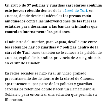
Un grupo de 57 policías y guardias carcelarios continúa
c
s
a
r
n
n
a
i
p
este jueves retenido
dentro de la
cárcel de Turi
, en
e
s
t
e
t
k
i
n
y
Cuenca, donde desde el miércoles
los presos están
amotinados contra las intervenciones de las fuerzas
b
e
s
a
e
e
l
t
L
estatales para desarmar a las bandas criminales que
o
n
A
d
r
d
i
controlan internamente las prisiones
.
o
g
p
s
e
I
n
El ministro del Interior, Juan Zapata, detalló que
entre
k
e
p
s
n
k
los retenidos hay 50 guardias y 7 policías dentro de la
r
t
cárcel de Turi
, como también se le conoce a la prisión de
Cuenca, capital de la andina provincia de Azuay, situada
en el sur de Ecuador.
En redes sociales se hizo viral un vídeo grabado
presuntamente desde dentro de la cárcel de Cuenca,
aparentemente, por parte de los policías y guardias
carcelarios retenidos donde hacen un llamamiento al
Gobierno para encontrar una solución que permita su
liberación.