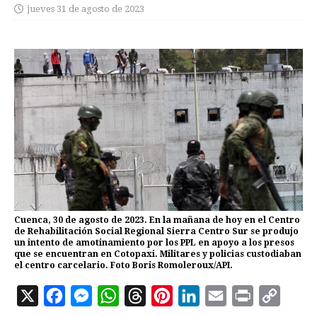
jueves 31 de agosto de 2023
Cuenca, 30 de agosto de 2023. En la mañana de hoy en el Centro
de Rehabilitación Social Regional Sierra Centro Sur se produjo
un intento de amotinamiento por los PPL en apoyo a los presos
que se encuentran en Cotopaxi. Militares y policias custodiaban
el centro carcelario. Foto Boris Romoleroux/API.
X
F
M
W
T
P
L
E
P
C
a
e
h
h
i
i
m
r
o