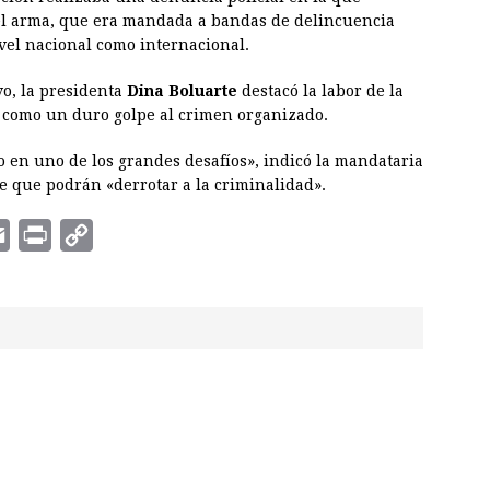
el arma, que era mandada a bandas de delincuencia
vel nacional como internacional.
vo, la presidenta
Dina Boluarte
destacó la labor de la
icó como un duro golpe al crimen organizado.
 en uno de los grandes desafíos», indicó la mandataria
e que podrán «derrotar a la criminalidad».
E
P
C
m
r
o
a
i
p
i
n
y
l
t
L
i
n
k