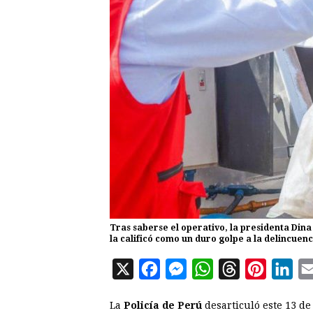
Tras saberse el operativo, la presidenta Dina B
la calificó como un duro golpe a la delincuen
X
F
M
W
T
P
L
a
e
h
h
i
i
La
Policía de Perú
desarticuló este 13 de
c
s
a
r
n
n