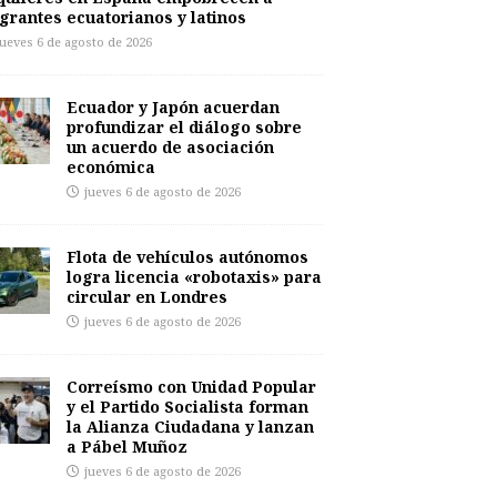
grantes ecuatorianos y latinos
jueves 6 de agosto de 2026
Ecuador y Japón acuerdan
profundizar el diálogo sobre
un acuerdo de asociación
económica
jueves 6 de agosto de 2026
Flota de vehículos autónomos
logra licencia «robotaxis» para
circular en Londres
jueves 6 de agosto de 2026
Correísmo con Unidad Popular
y el Partido Socialista forman
la Alianza Ciudadana y lanzan
a Pábel Muñoz
jueves 6 de agosto de 2026