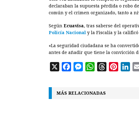
declaraban la supuesta pérdida o robo d
común y el crimen organizado, tanto a ni
Según
Ecuavisa
, tras saberse del operati
Policía Nacional
y la Fiscalía y la calif
«La seguridad ciudadana se ha convertido
antes de añadir que tiene la convicción d
X
F
M
W
T
P
L
a
e
h
h
i
i
c
s
a
r
n
n
MÁS RELACIONADAS
e
s
t
e
t
k
b
e
s
a
e
e
o
n
A
d
r
d
o
g
p
s
e
I
k
e
p
s
n