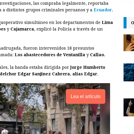
nvestigaciones, las compraba legalmente, reportaba
i
n
y
 a distintos grupos criminales peruanos y a
Ecuador
.
l
t
L
O
egaoperativo simultáneo en los departamentos de
Lima
i
es
y
Cajamarca
, explicó la Policía a través de un
n
k
 madrugada, fueron intervenidos 18 presuntos
lamada:
Los abastecedores de Ventanilla
y
Callao.
ales, la banda estaba dirigida por
Jorge Humberto
Melchor Edgar Sanjinez Cabrera
,
alias Edgar
.
Lea el artículo