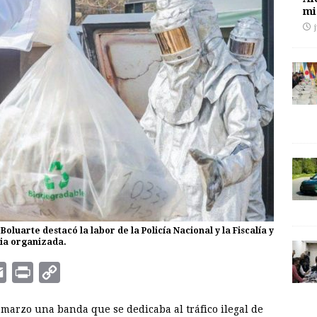
mi
oluarte destacó la labor de la Policía Nacional y la Fiscalía y
cia organizada.
E
P
C
m
r
o
 marzo una banda que se dedicaba al tráfico ilegal de
a
i
p