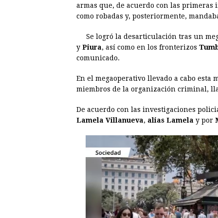
armas que, de acuerdo con las primeras i
e
s
t
e
t
k
como robadas y, posteriormente, mandaba
b
e
s
a
e
e
Se logró la desarticulación tras un m
o
n
A
d
r
d
y
Piura
, así como en los fronterizos
Tumb
o
g
p
s
e
I
comunicado.
k
e
p
s
n
En el megaoperativo llevado a cabo esta
r
t
miembros de la organización criminal, l
De acuerdo con las investigaciones polici
Lamela Villanueva
,
alias Lamela
y por