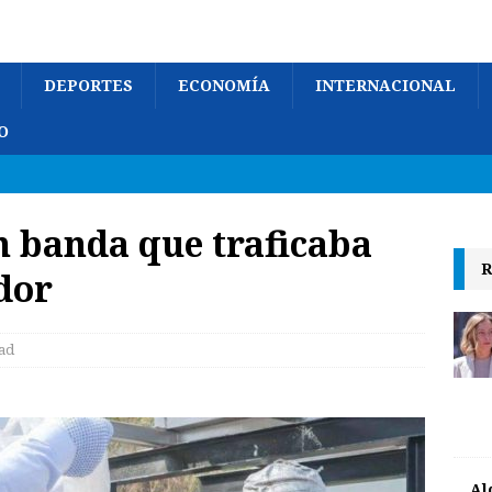
DEPORTES
ECONOMÍA
INTERNACIONAL
O
n banda que traficaba
R
dor
ad
Al