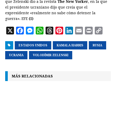
que Zelenski dio a la revista
The New Yorker
, en la que
el presidente ucraniano dijo que creía que el
expresidente «realmente no sabe cómo detener la
guerra». EFE
(I)
X
F
M
W
T
P
L
E
P
C
a
e
h
h
i
i
m
r
o
ESTADOS UNIDOS
c
s
a
r
KAMALA HARRIS
n
n
a
i
RUSIA
p
e
s
t
e
t
k
i
n
y
UCRANIA
VOLODÍMIR ZELENSKI
b
e
s
a
e
e
l
t
L
o
n
A
d
r
d
i
MÁS RELACIONADAS
o
g
p
s
e
I
n
k
e
p
s
n
k
r
t