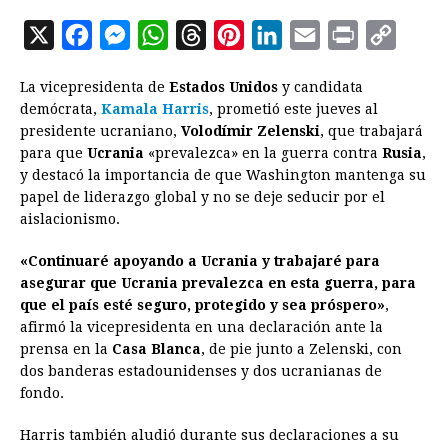
X
F
M
W
T
P
L
E
P
C
a
e
h
h
i
i
m
r
o
La vicepresidenta de
Estados Unidos
y candidata
c
s
a
r
n
n
a
i
p
demócrata,
Kamala Harris
, prometió este jueves al
e
s
t
e
t
k
i
n
y
presidente ucraniano,
Volodímir Zelenski
, que trabajará
para que
Ucrania
b
e
«prevalezca» en la guerra contra
s
a
e
e
l
t
Rusia
L
,
y destacó la importancia de que Washington mantenga su
o
n
A
d
r
d
i
papel de liderazgo global y no se deje seducir por el
o
g
p
s
e
I
n
aislacionismo.
k
e
p
s
n
k
«Continuaré apoyando a Ucrania y trabajaré para
r
t
asegurar que Ucrania prevalezca en esta guerra, para
que el país esté seguro, protegido y sea próspero»
,
afirmó la vicepresidenta en una declaración ante la
prensa en la
Casa Blanca
, de pie junto a Zelenski, con
dos banderas estadounidenses y dos ucranianas de
fondo.
Harris también aludió durante sus declaraciones a su