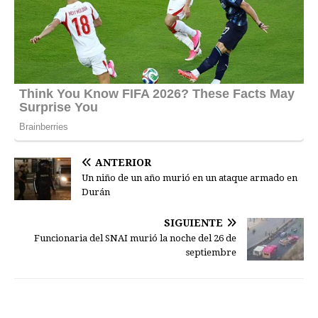
ANTERIOR
Un niño de un año murió en un ataque armado en
Durán
SIGUIENTE
Funcionaria del SNAI murió la noche del 26 de
septiembre