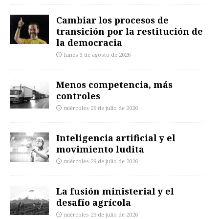
Cambiar los procesos de
transición por la restitución de
la democracia
lunes 3 de agosto de 2026
Menos competencia, más
controles
miércoles 29 de julio de 2026
Inteligencia artificial y el
movimiento ludita
miércoles 29 de julio de 2026
La fusión ministerial y el
desafío agrícola
miércoles 29 de julio de 2026