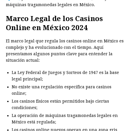
o
n
A
d
r
d
i
máquinas tragamonedas legales en México.
o
g
p
s
e
I
n
Marco Legal de los Casinos
k
e
p
s
n
k
Online en México 2024
r
t
El marco legal que regula los casinos online en México es
complejo y ha evolucionado con el tiempo. Aquí
presentamos algunos puntos clave para entender la
situación actual:
La Ley Federal de Juegos y Sorteos de 1947 es la base
legal principal;
No existe una regulación específica para casinos
online;
Los casinos físicos están permitidos bajo ciertas
condiciones;
La operación de máquinas tragamonedas legales en
México está regulada;
Los casinos online nuevos operan en una zona gris