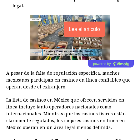
legal.
Lea el artículo
powered by
A pesar de la falta de regulación específica, muchos
mexicanos participan en casinos en línea confiables que
operan desde el extranjero.
La lista de casinos en México que ofrecen servicios en
línea incluye tanto operadores nacionales como
internacionales. Mientras que los casinos físicos están
claramente regulados, los mejores casinos en línea en
México operan en un área legal menos definida.