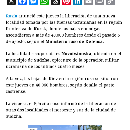
X
F
M
W
T
P
L
E
P
C
a
e
h
h
i
i
m
r
o
Rusia
anunció este jueves la liberación de una nueva
c
s
a
r
n
n
a
i
p
localidad tomada por las fuerzas ucranianas en la región
e
s
t
e
t
k
i
n
y
fronteriza de
Kursk
, donde las bajas enemigas
ascendieron a más de 40.000 hombres desde el pasado 6
b
e
s
a
e
e
l
t
L
de agosto, según el
Ministerio ruso de Defensa
.
o
n
A
d
r
d
i
o
g
p
s
e
I
n
La localidad recuperada es
Novoivánovka
, ubicada en el
municipio de
Sudzha
, epicentro de la operación militar
k
e
p
s
n
k
ucraniana de los últimos cuatro meses.
r
t
A la vez, las bajas de Kiev en la región rusa se situaron
este jueves en 40.060 hombres, según detalla el parte
castrense.
La víspera, el Ejército ruso informó de la liberación de
otras dos localidades al noroeste y sur de la ciudad de
Sudzha.