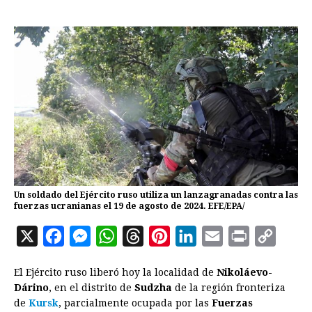
Un soldado del Ejército ruso utiliza un lanzagranadas contra las
fuerzas ucranianas el 19 de agosto de 2024. EFE/EPA/
X
F
M
W
T
P
L
E
P
C
a
e
h
h
i
i
m
r
o
El Ejército ruso liberó hoy la localidad de
Nikoláevo-
c
s
a
r
n
n
a
i
p
Dárino
, en el distrito de
Sudzha
de la región fronteriza
e
s
t
e
t
k
i
n
y
de
Kursk
, parcialmente ocupada por las
Fuerzas