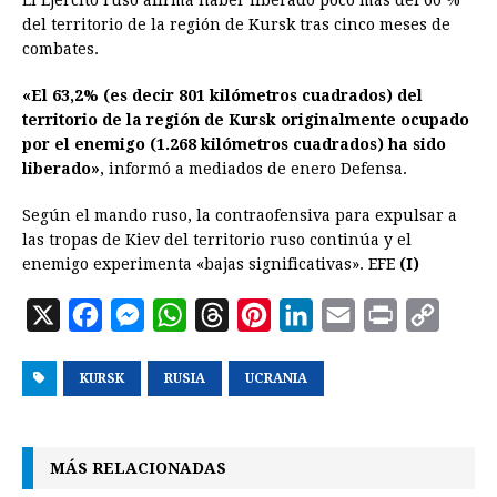
El Ejército ruso afirmá haber liberado poco más del 60 %
del territorio de la región de Kursk tras cinco meses de
combates.
«El 63,2% (es decir 801 kilómetros cuadrados) del
territorio de la región de Kursk originalmente ocupado
por el enemigo (1.268 kilómetros cuadrados) ha sido
liberado»
, informó a mediados de enero Defensa.
Según el mando ruso, la contraofensiva para expulsar a
las tropas de Kiev del territorio ruso continúa y el
enemigo experimenta «bajas significativas». EFE
(I)
X
F
M
W
T
P
L
E
P
C
a
e
h
h
i
i
m
r
o
KURSK
c
s
RUSIA
a
r
UCRANIA
n
n
a
i
p
e
s
t
e
t
k
i
n
y
b
e
s
a
e
e
l
t
L
MÁS RELACIONADAS
o
n
A
d
r
d
i