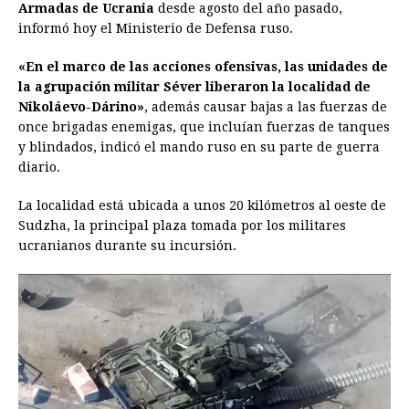
Armadas de Ucrania
b
e
s
desde agosto del año pasado,
a
e
e
l
t
L
informó hoy el Ministerio de Defensa ruso.
o
n
A
d
r
d
i
o
g
p
s
e
I
n
«En el marco de las acciones ofensivas, las unidades de
la agrupación militar Séver liberaron la localidad de
k
e
p
s
n
k
Nikoláevo-Dárino»
, además causar bajas a las fuerzas de
r
t
once brigadas enemigas, que incluían fuerzas de tanques
y blindados, indicó el mando ruso en su parte de guerra
diario.
La localidad está ubicada a unos 20 kilómetros al oeste de
Sudzha, la principal plaza tomada por los militares
ucranianos durante su incursión.