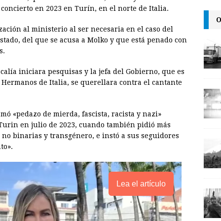
i
n
y
 concierto en 2023 en Turín, en el norte de Italia.
O
l
t
L
zación al ministerio al ser necesaria en el caso del
i
 Estado, del que se acusa a Molko y que está penado con
n
s.
k
alía iniciara pesquisas y la jefa del Gobierno, que es
 Hermanos de Italia, se querellara contra el cantante
amó «pedazo de mierda, fascista, racista y nazi»
Turin en julio de 2023, cuando también pidió más
 no binarias y transgénero, e instó a sus seguidores
to».
Lea el artículo