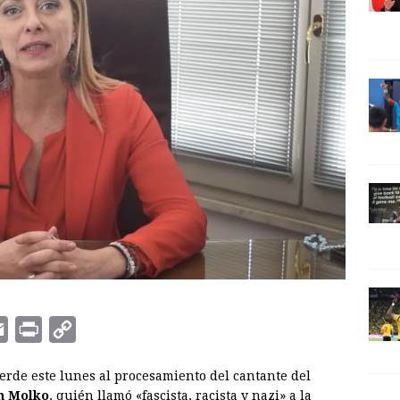
E
P
C
m
r
o
 verde este lunes al procesamiento del cantante del
a
i
p
n Molko
, quién llamó «fascista, racista y nazi» a la