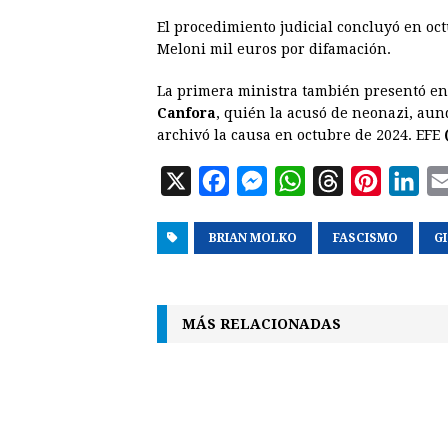
El procedimiento judicial concluyó en oc
Meloni mil euros por difamación.
La primera ministra también presentó en 
Canfora
, quién la acusó de neonazi, aunq
archivó la causa en octubre de 2024. EFE
(
X
F
M
W
T
P
L
a
e
h
h
i
i
BRIAN MOLKO
c
s
a
FASCISMO
r
n
n
G
e
s
t
e
t
k
b
e
s
a
e
e
MÁS RELACIONADAS
o
n
A
d
r
d
o
g
p
s
e
I
k
e
p
s
n
r
t