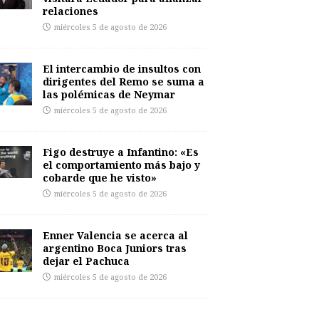
relaciones
miércoles 5 de agosto de 2026
El intercambio de insultos con
dirigentes del Remo se suma a
las polémicas de Neymar
miércoles 5 de agosto de 2026
Figo destruye a Infantino: «Es
el comportamiento más bajo y
cobarde que he visto»
miércoles 5 de agosto de 2026
Enner Valencia se acerca al
argentino Boca Juniors tras
dejar el Pachuca
miércoles 5 de agosto de 2026