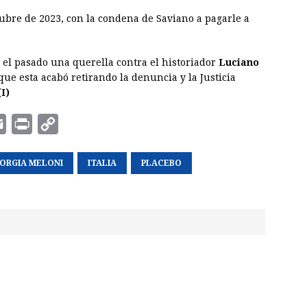
tubre de 2023, con la condena de Saviano a pagarle a
el pasado una querella contra el historiador
Luciano
ue esta acabó retirando la denuncia y la Justicia
I)
E
P
C
m
r
o
IORGIA MELONI
a
i
p
ITALIA
PLACEBO
i
n
y
l
t
L
i
n
k