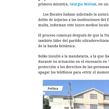
e
s
t
e
t
k
primera ministra,
Giorgia Meloni
, en un
b
e
s
a
e
e
Los fiscales habían solicitado la autori
o
n
A
d
r
d
delito de injurias a las instituciones del
o
g
p
s
e
I
multa, informan este lunes medios locale
k
e
p
s
n
El proceso comenzó después de que la Fisc
r
t
también líder del partido ultraderechista
de la banda británica.
Bolko insultó a la mandataria, a la que ll
durante su actuación en el escenario en 
protección a los derechos de las personas
apagar los teléfonos para «vivir el momen