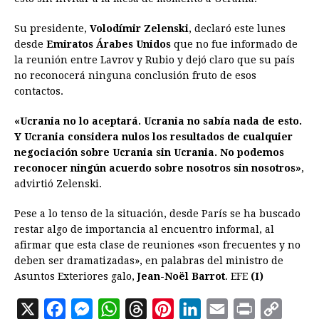
Su presidente,
Volodímir Zelenski
, declaró este lunes
desde
Emiratos Árabes Unidos
que no fue informado de
la reunión entre Lavrov y Rubio y dejó claro que su país
no reconocerá ninguna conclusión fruto de esos
contactos.
«Ucrania no lo aceptará. Ucrania no sabía nada de esto.
Y Ucrania considera nulos los resultados de cualquier
negociación sobre Ucrania sin Ucrania. No podemos
reconocer ningún acuerdo sobre nosotros sin nosotros»
,
advirtió Zelenski.
Pese a lo tenso de la situación, desde París se ha buscado
restar algo de importancia al encuentro informal, al
afirmar que esta clase de reuniones «son frecuentes y no
deben ser dramatizadas», en palabras del ministro de
Asuntos Exteriores galo,
Jean-Noël Barrot
. EFE
(I)
X
F
M
W
T
P
L
E
P
C