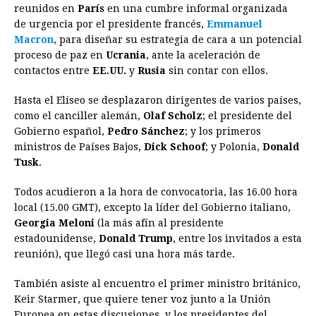
reunidos en
París
en una cumbre informal organizada
e
s
t
e
t
k
i
n
y
de urgencia por el presidente francés,
Emmanuel
Macron
, para diseñar su estrategia de cara a un potencial
b
e
s
a
e
e
l
t
L
proceso de paz en
Ucrania
, ante la aceleración de
o
n
A
d
r
d
i
contactos entre
EE.UU.
y
Rusia
sin contar con ellos.
o
g
p
s
e
I
n
Hasta el Elíseo se desplazaron dirigentes de varios países,
k
e
p
s
n
k
como el canciller alemán,
Olaf Scholz
; el presidente del
r
t
Gobierno español,
Pedro Sánchez
; y los primeros
ministros de Países Bajos,
Dick Schoof
; y Polonia,
Donald
Tusk
.
Todos acudieron a la hora de convocatoria, las 16.00 hora
local (15.00 GMT), excepto la líder del Gobierno italiano,
Georgia Meloni
(la más afín al presidente
estadounidense,
Donald Trump
, entre los invitados a esta
reunión), que llegó casi una hora más tarde.
También asiste al encuentro el primer ministro británico,
Keir Starmer, que quiere tener voz junto a la Unión
Europea en estas discusiones, y los presidentes del