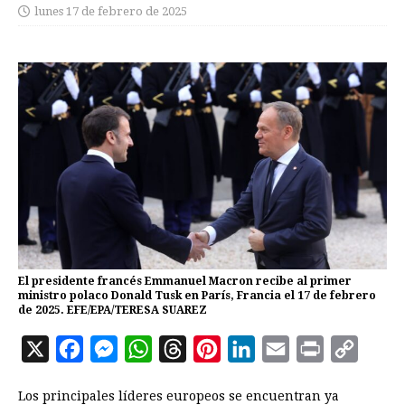
lunes 17 de febrero de 2025
El presidente francés Emmanuel Macron recibe al primer
ministro polaco Donald Tusk en París, Francia el 17 de febrero
de 2025. EFE/EPA/TERESA SUAREZ
X
F
M
W
T
P
L
E
P
C
a
e
h
h
i
i
m
r
o
Los principales líderes europeos se encuentran ya
c
s
a
r
n
n
a
i
p