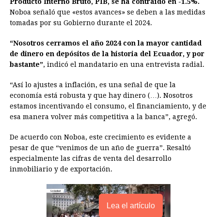
Producto Interno Bruto, PIB, se ha contraído en -1.5%.
b
e
s
a
e
e
l
t
L
Noboa señaló que «estos avances» se deben a las medidas
o
n
A
d
r
d
i
tomadas por su Gobierno durante el 2024.
o
g
p
s
e
I
n
“Nosotros cerramos el año 2024 con la mayor cantidad
k
e
p
s
n
k
de dinero en depósitos de la historia del Ecuador, y por
r
t
bastante”
, indicó el mandatario en una entrevista radial.
“Así lo ajustes a inflación, es una señal de que la
economía está robusta y que hay dinero (…). Nosotros
estamos incentivando el consumo, el financiamiento, y de
esa manera volver más competitiva a la banca”, agregó.
De acuerdo con Noboa, este crecimiento es evidente a
pesar de que “venimos de un año de guerra”. Resaltó
especialmente las cifras de venta del desarrollo
inmobiliario y de exportación.
Lea el artículo