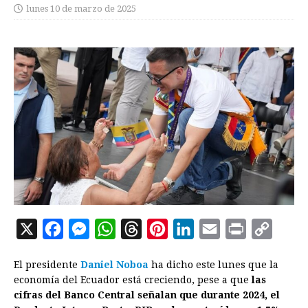
lunes 10 de marzo de 2025
X
F
M
W
T
P
L
E
P
C
a
e
h
h
i
i
m
r
o
El presidente
Daniel Noboa
ha dicho este lunes que la
c
s
a
r
n
n
a
i
p
economía del Ecuador está creciendo, pese a que
las
e
s
t
e
t
k
i
n
y
cifras del Banco Central señalan que durante 2024, el