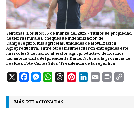
Ventanas (Los Ríos), 5 de marzo del 2025.- Títulos de propiedad
de tierras rurales, cheques de indemnización de
CampoSeguro, kits agrícolas, unidades de Movilización
Agroproductiva, entre otros insumos fueron entregados este
miércoles 5 de marzo al sector agroproductivo de Los Ríos,
durante la visita del presidente Daniel Noboa a la provincia de
Los Ríos. Foto Carlos Silva / Presidencia de la república
X
F
M
W
T
P
L
E
P
C
a
e
h
h
i
i
m
r
o
c
s
a
r
n
n
a
i
p
MÁS RELACIONADAS
e
s
t
e
t
k
i
n
y
b
e
s
a
e
e
l
t
L
o
n
A
d
r
d
i
o
g
p
s
e
I
n