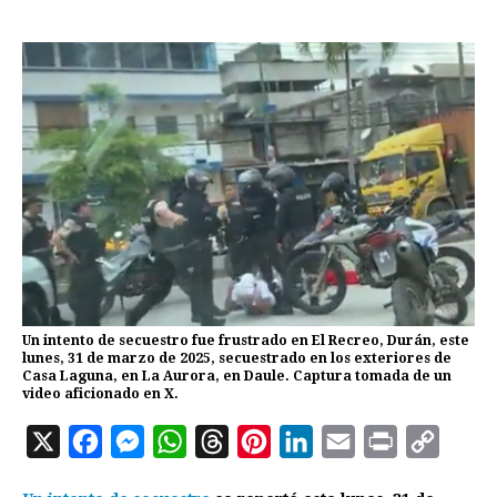
Un intento de secuestro fue frustrado en El Recreo, Durán, este
lunes, 31 de marzo de 2025, secuestrado en los exteriores de
Casa Laguna, en La Aurora, en Daule. Captura tomada de un
video aficionado en X.
X
F
M
W
T
P
L
E
P
C
a
e
h
h
i
i
m
r
o