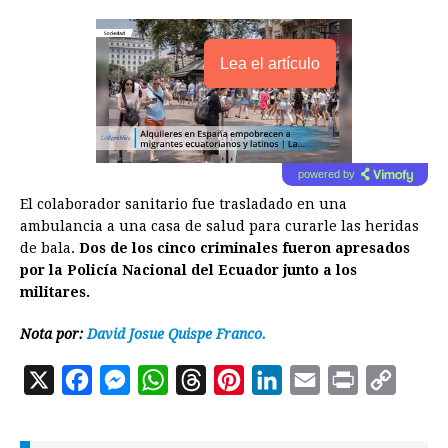
Lea el artículo
powered by
El colaborador sanitario fue trasladado en una
ambulancia a una casa de salud para curarle las heridas
de bala.
Dos de los cinco criminales fueron apresados
por la Policía Nacional del Ecuador junto a los
militares.
Nota por:
David Josue Quispe Franco.
X
F
M
W
T
P
L
E
P
C
a
e
h
h
i
i
m
r
o
c
s
a
r
n
n
a
i
p