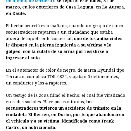
Un intento de secuestro
se reportó este lunes, 31 de
c
s
a
r
n
n
a
i
p
marzo, en los exteriores de Casa Laguna, en La Aurora,
e
s
t
e
t
k
i
n
y
en Daule.
b
e
s
a
e
e
l
t
L
El hecho ocurrió esta mañana, cuando un grupo de cinco
o
n
A
d
r
d
i
secuestradores raptaron a un ciudadano que estaba
o
g
p
s
e
I
n
afuera de aquel cento comercial,
uno de los antisociales
le disparó en la pierna izquierda a su víctima y lo
k
e
p
s
n
k
golpeó, con la culata de su arma por resistirse a
r
t
ingresar al auto.
En el automotor de color de negro, de marca Hyundai tipo
Terracan, con placa TDR-0825, viajaban 5 delincuentes,
un conductor y los 4 raptores.
Un testigo de la zona filmó el hecho, el cual fue viralizado
en redes sociales. Hace pocos minutos,
los
secuestradores tuvieron un accidente de tránsito en la
ciudadela El Recreo, en Durán, por lo que abandonaron
el vehículo y a su víctima, identificada como Frank
Castro, un nutricionista.