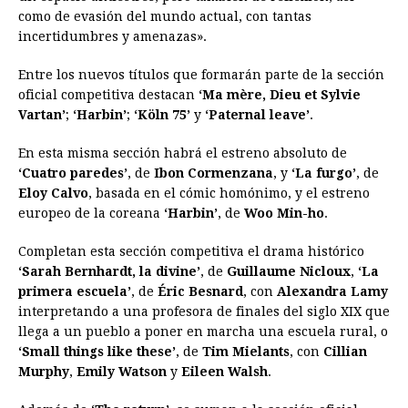
como de evasión del mundo actual, con tantas
incertidumbres y amenazas».
Entre los nuevos títulos que formarán parte de la sección
oficial competitiva destacan
‘Ma mère, Dieu et Sylvie
Vartan’
;
‘Harbin’
;
‘Köln 75’
y
‘Paternal leave’
.
En esta misma sección habrá el estreno absoluto de
‘Cuatro paredes’
, de
Ibon Cormenzana
, y
‘La furgo’
, de
Eloy Calvo
, basada en el cómic homónimo, y el estreno
europeo de la coreana
‘Harbin’
, de
Woo Min-ho
.
Completan esta sección competitiva el drama histórico
‘Sarah Bernhardt, la divine’
, de
Guillaume Nicloux
,
‘La
primera escuela’
, de
Éric Besnard
, con
Alexandra Lamy
interpretando a una profesora de finales del siglo XIX que
llega a un pueblo a poner en marcha una escuela rural, o
‘Small things like these’
, de
Tim Mielants
, con
Cillian
Murphy
,
Emily Watson
y
Eileen Walsh
.