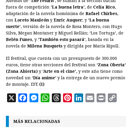
Además de
‘The return’
, se suman a la sección oficial
fuera de competición
‘La buena letra’
, de
Celia Rico
,
adaptación de la novela homónima de
Rafael Chirbes
,
con
Loreto Mauleón
y
Enric Auquer
; y
‘La buena
suerte’
, versión de la novela de Rosa Montero, con Hugo
Silva, Megan Montaner y Miguel Rellán; ‘Los Tortuga’, de
Belén Funes
, y
‘También esto pasará’
, basada en la
novela de
Milena Busquets
y dirigida por María Ripoll.
El festival, que cuenta con un presupuesto de 300.000
euros, tiene otras secciones del festival son
‘Zona Oberta’
(Zona Abierta)
y
‘Arte en el cine’
, y este año tiene como
novedad un
‘Día anime’
y la entrega de un nuevo premio
de montaje. EFE
(I)
X
F
M
W
T
P
L
E
P
C
a
e
h
h
i
i
m
r
o
c
s
a
r
n
n
a
i
p
MÁS RELACIONADAS
e
s
t
e
t
k
i
n
y