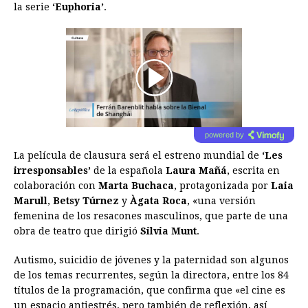
la serie
‘Euphoria’
.
00:00
/
01:00
powered by
La película de clausura será el estreno mundial de
‘Les
irresponsables’
de la española
Laura Mañá
, escrita en
colaboración con
Marta Buchaca
, protagonizada por
Laia
Marull
,
Betsy Túrnez
y
Àgata Roca
, «una versión
femenina de los resacones masculinos, que parte de una
obra de teatro que dirigió
Silvia Munt
.
Autismo, suicidio de jóvenes y la paternidad son algunos
de los temas recurrentes, según la directora, entre los 84
títulos de la programación, que confirma que «el cine es
un espacio antiestrés, pero también de reflexión, así