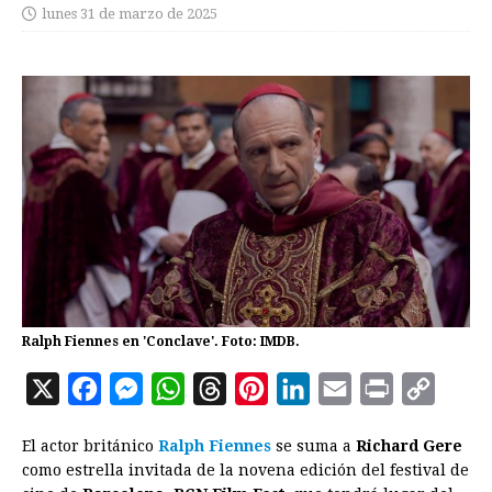
lunes 31 de marzo de 2025
Ralph Fiennes en 'Conclave'. Foto: IMDB.
X
F
M
W
T
P
L
E
P
C
a
e
h
h
i
i
m
r
o
El actor británico
Ralph Fiennes
se suma a
Richard Gere
c
s
a
r
n
n
a
i
p
como estrella invitada de la novena edición del festival de
e
s
t
e
t
k
i
n
y