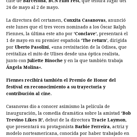
cine de
Barcelona
,
BCN Film Fest
, que tendrá lugar del
24 de mayo al 2 de mayo.
b
e
s
a
e
e
l
t
L
o
n
A
d
r
d
i
La directora del certamen,
Conxita Casanovas
, anunció
o
g
p
s
e
I
n
este lunes que el tres veces nominado a los Óscar Ralph
Fiennes, la última este año por
‘Conclave’
, presentará el
k
e
p
s
n
k
1 de mayo en su premier española
‘The return’
, dirigida
r
t
por
Uberto Pasolini
, «una revisitación de la Odisea, que
revitaliza el mito de Ulises desde una óptica realista,
junto con
Juliette Binoche
y en la que también trabaja
Ángela Molina
«.
Fiennes recibirá también el Premio de Honor del
festival en reconocimiento a su trayectoria y
contribución al cine.
Casanovas dio a conocer asimismo la película de
inauguración, la comedia dramática sobre la amistad
‘Bob
Trevino Likes It’
, debut de la directora
Tracie Laymon
,
que presentará su protagonista
Barbie Ferreira
, actriz y
modelo norteamericana, conocida por haber trabajado en