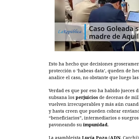
Esto ha hecho que decisiones groserament
protección o ‘habeas data’, queden de he
analice el caso, no obstante que luego las
Verdad es que por eso ha habido jueces d
subsana los
perjuicios
de decenas de mill
vuelven irrecuperables y más aún cuando l
y hasta creen que pueden cobrar enviando
“beneficiarios”, intermediarios o suegros
pavoneando su
impunidad.
La asambleísta
Lucía Pozo
(
ADN
, Carchi