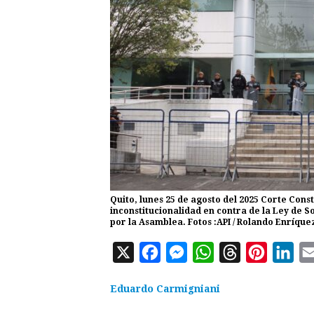
Quito, lunes 25 de agosto del 2025 Corte Cons
inconstitucionalidad en contra de la Ley de 
por la Asamblea. Fotos :API / Rolando Enríque
X
F
M
W
T
P
L
a
e
h
h
i
i
Eduardo Carmigniani
c
s
a
r
n
n