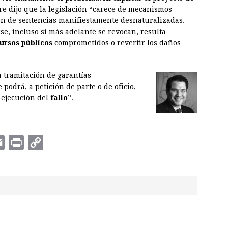
re dijo que la legislación “carece de mecanismos
ción de sentencias manifiestamente desnaturalizadas.
se, incluso si más adelante se revocan, resulta
ursos públicos
comprometidos o revertir los daños
 tramitación de garantías
odrá, a petición de parte o de oficio,
 ejecución del
fallo
”.
E
P
C
m
r
o
a
i
p
i
n
y
l
t
L
i