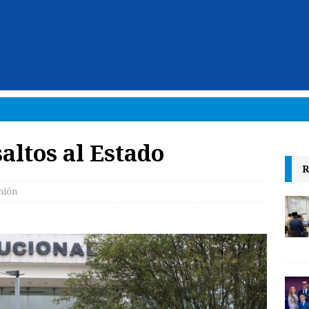
altos al Estado
R
nión