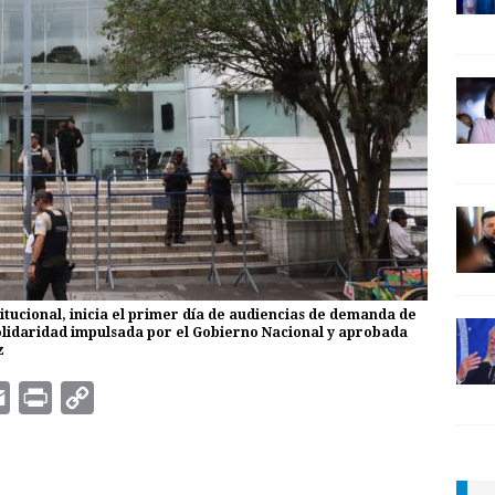
titucional, inicia el primer día de audiencias de demanda de
Solidaridad impulsada por el Gobierno Nacional y aprobada
z
E
P
C
m
r
o
a
i
p