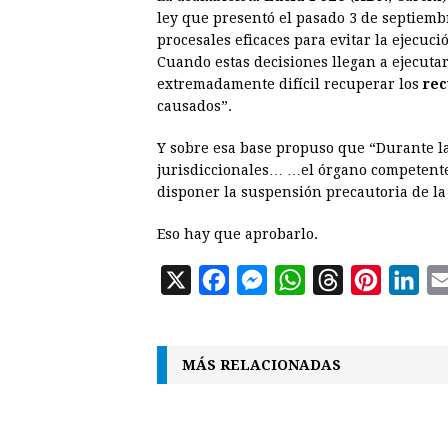
ley que presentó el pasado 3 de septiemb
procesales eficaces para evitar la ejecu
Cuando estas decisiones llegan a ejecutar
extremadamente difícil recuperar los
rec
causados”.
Y sobre esa base propuso que “Durante la
jurisdiccionales… …el órgano competente p
disponer la suspensión precautoria de la
Eso hay que aprobarlo.
X
F
M
W
T
P
L
a
e
h
h
i
i
c
s
a
r
n
n
MÁS RELACIONADAS
e
s
t
e
t
k
b
e
s
a
e
e
o
n
A
d
r
d