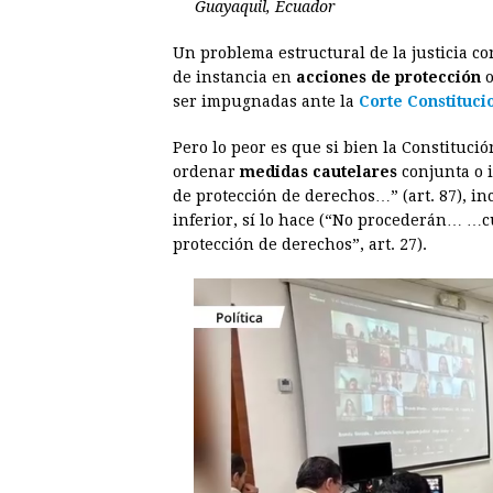
e
s
t
e
t
k
Guayaquil, Ecuador
b
e
s
a
e
e
Un problema estructural de la justicia co
o
n
A
d
r
d
de instancia en
acciones de protección
o
o
g
p
s
e
I
ser impugnadas ante la
Corte Constituci
k
e
p
s
n
Pero lo peor es que si bien la Constituc
r
t
ordenar
medidas cautelares
conjunta o 
de protección de derechos…” (art. 87), in
inferior, sí lo hace (“No procederán… …c
protección de derechos”, art. 27).