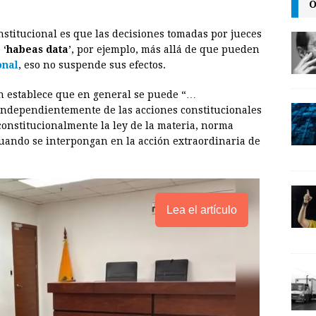
i
n
y
O
l
t
L
nstitucional es que las decisiones tomadas por jueces
i
 ‘
habeas data
’, por ejemplo, más allá de que pueden
n
onal
, eso no suspende sus efectos.
k
ión establece que en general se puede “…
independientemente de las acciones constitucionales
constitucionalmente la ley de la materia, norma
uando se interpongan en la acción extraordinaria de
Lea el artículo