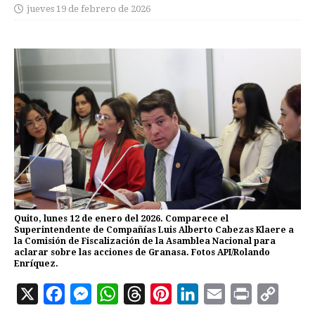
jueves 19 de febrero de 2026
Quito, lunes 12 de enero del 2026. Comparece el
Superintendente de Compañías Luis Alberto Cabezas Klaere a
la Comisión de Fiscalización de la Asamblea Nacional para
aclarar sobre las acciones de Granasa. Fotos API/Rolando
Enríquez.
X
F
M
W
T
P
L
E
P
C
a
e
h
h
i
i
m
r
o