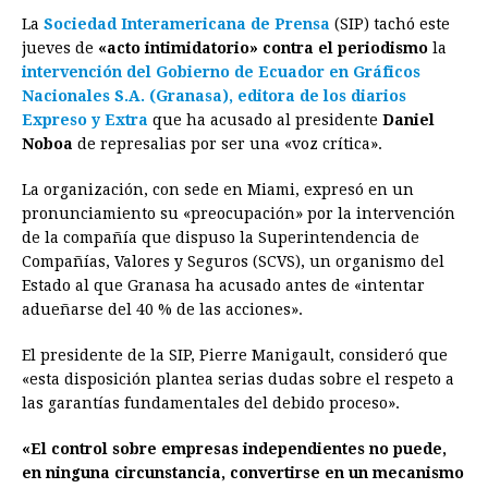
La
Sociedad Interamericana de Prensa
(SIP) tachó este
c
s
a
r
n
n
a
i
p
jueves de
«acto intimidatorio» contra el periodismo
la
e
s
t
e
t
k
i
n
y
intervención del Gobierno de Ecuador en Gráficos
Nacionales S.A. (Granasa), editora de los diarios
b
e
s
a
e
e
l
t
L
Expreso y Extra
que ha acusado al presidente
Daniel
o
n
A
d
r
d
i
Noboa
de represalias por ser una «voz crítica».
o
g
p
s
e
I
n
La organización, con sede en Miami, expresó en un
k
e
p
s
n
k
pronunciamiento su «preocupación» por la intervención
r
t
de la compañía que dispuso la Superintendencia de
Compañías, Valores y Seguros (SCVS), un organismo del
Estado al que Granasa ha acusado antes de «intentar
adueñarse del 40 % de las acciones».
El presidente de la SIP, Pierre Manigault, consideró que
«esta disposición plantea serias dudas sobre el respeto a
las garantías fundamentales del debido proceso».
«El control sobre empresas independientes no puede,
en ninguna circunstancia, convertirse en un mecanismo