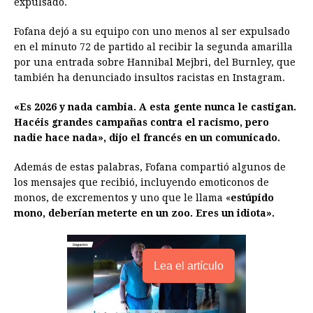
expulsado.
b
e
s
a
e
e
l
t
L
o
n
A
d
r
d
i
Fofana dejó a su equipo con uno menos al ser expulsado
o
g
p
s
e
I
n
en el minuto 72 de partido al recibir la segunda amarilla
por una entrada sobre Hannibal Mejbri, del Burnley, que
k
e
p
s
n
k
también ha denunciado insultos racistas en Instagram.
r
t
«Es 2026 y nada cambia. A esta gente nunca le castigan.
Hacéis grandes campañas contra el racismo, pero
nadie hace nada», dijo el francés en un comunicado.
Además de estas palabras, Fofana compartió algunos de
los mensajes que recibió, incluyendo emoticonos de
monos, de excrementos y uno que le llama «
estúpido
mono, deberían meterte en un zoo. Eres un idiota».
Lea el artículo