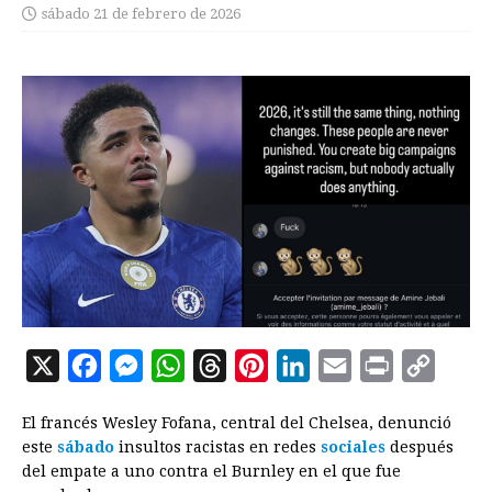
sábado 21 de febrero de 2026
X
F
M
W
T
P
L
E
P
C
a
e
h
h
i
i
m
r
o
El francés Wesley Fofana, central del Chelsea, denunció
c
s
a
r
n
n
a
i
p
este
sábado
insultos racistas en redes
sociales
después
e
s
t
e
t
k
i
n
y
del empate a uno contra el Burnley en el que fue