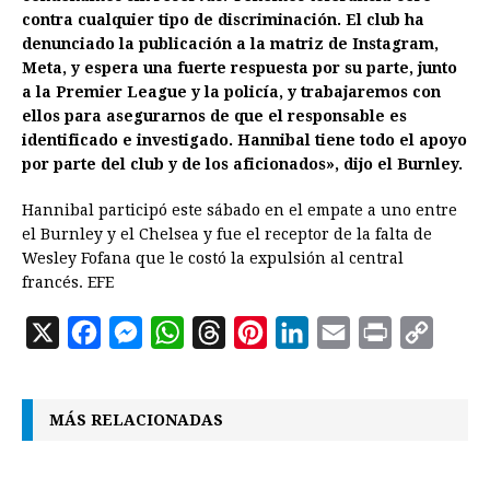
contra cualquier tipo de discriminación. El club ha
denunciado la publicación a la matriz de Instagram,
Meta, y espera una fuerte respuesta por su parte, junto
a la Premier League y la policía, y trabajaremos con
ellos para asegurarnos de que el responsable es
identificado e investigado. Hannibal tiene todo el apoyo
por parte del club y de los aficionados», dijo el Burnley.
Hannibal participó este sábado en el empate a uno entre
el Burnley y el Chelsea y fue el receptor de la falta de
Wesley Fofana que le costó la expulsión al central
francés. EFE
X
F
M
W
T
P
L
E
P
C
a
e
h
h
i
i
m
r
o
c
s
a
r
n
n
a
i
p
MÁS RELACIONADAS
e
s
t
e
t
k
i
n
y
b
e
s
a
e
e
l
t
L