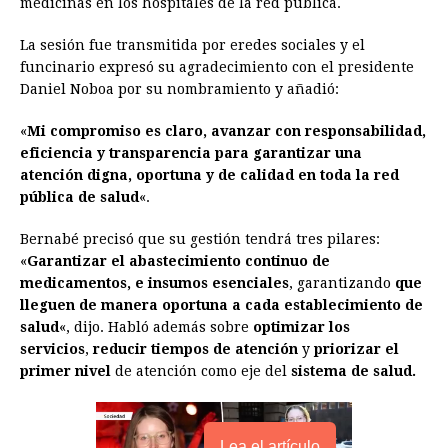
medicinas en los hospitales de la red pública.
b
e
s
a
e
e
l
t
L
o
n
A
d
r
d
i
La sesión fue transmitida por eredes sociales y el
o
g
p
s
e
I
n
funcinario expresó su agradecimiento con el presidente
Daniel Noboa por su nombramiento y añadió:
k
e
p
s
n
k
r
t
«
Mi compromiso es claro, avanzar con responsabilidad,
eficiencia y transparencia para garantizar una
atención digna, oportuna y de calidad en toda la red
pública de salud
«.
Bernabé precisó que su gestión tendrá tres pilares:
«
Garantizar el abastecimiento continuo de
medicamentos, e insumos esenciales
, garantizando
que
lleguen de manera oportuna a cada establecimiento de
salud
«, dijo. Habló además sobre
optimizar los
servicios
,
reducir tiempos de atención
y
priorizar el
primer nivel
de atención como eje del
sistema de salud.
Lea el artículo