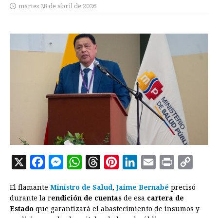
martes 28 de abril de 2026
X
F
M
W
T
P
L
E
P
C
a
e
h
h
i
i
m
r
o
El flamante
Ministro de Salud
,
Jaime Bernabé
precisó
c
s
a
r
n
n
a
i
p
durante la r
endición de cuentas
de esa
cartera de
e
s
t
e
t
k
i
n
y
Estado
que garantizará el abastecimiento de insumos y