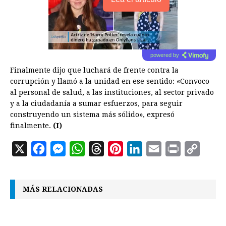
powered by
Finalmente dijo que luchará de frente contra la
corrupción y llamó a la unidad en ese sentido: «Convoco
al personal de salud, a las instituciones, al sector privado
y a la ciudadanía a sumar esfuerzos, para seguir
construyendo un sistema más sólido», expresó
finalmente.
(I)
X
F
M
W
T
P
L
E
P
C
a
e
h
h
i
i
m
r
o
c
s
a
r
n
n
a
i
p
MÁS RELACIONADAS
e
s
t
e
t
k
i
n
y
b
e
s
a
e
e
l
t
L
o
n
A
d
r
d
i