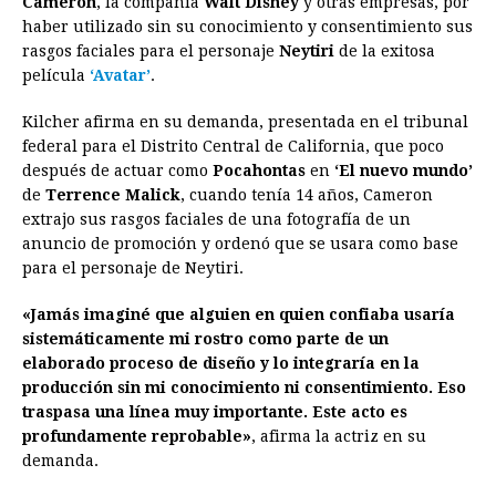
Cameron
, la compañía
Walt Disney
y otras empresas, por
haber utilizado sin su conocimiento y consentimiento sus
b
e
s
a
e
e
l
t
L
rasgos faciales para el personaje
Neytiri
de la exitosa
o
n
A
d
r
d
i
película
‘Avatar’
.
o
g
p
s
e
I
n
Kilcher afirma en su demanda, presentada en el tribunal
k
e
p
s
n
k
federal para el Distrito Central de California, que poco
r
t
después de actuar como
Pocahontas
en
‘El nuevo mundo’
de
Terrence Malick
, cuando tenía 14 años, Cameron
extrajo sus rasgos faciales de una fotografía de un
anuncio de promoción y ordenó que se usara como base
para el personaje de Neytiri.
«Jamás imaginé que alguien en quien confiaba usaría
sistemáticamente mi rostro como parte de un
elaborado proceso de diseño y lo integraría en la
producción sin mi conocimiento ni consentimiento. Eso
traspasa una línea muy importante. Este acto es
profundamente reprobable»
, afirma la actriz en su
demanda.