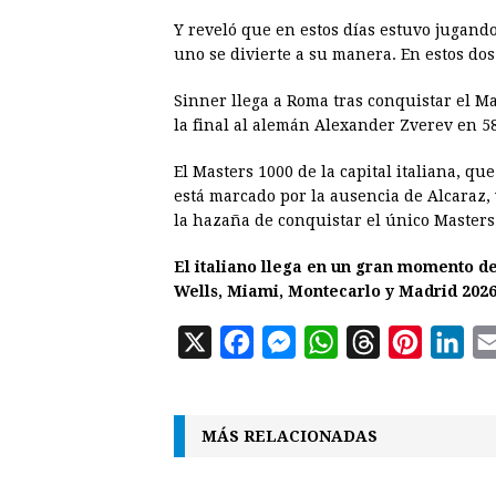
Y reveló que en estos días estuvo jugando 
uno se divierte a su manera. En estos dos 
Sinner llega a Roma tras conquistar el M
la final al alemán Alexander Zverev en 5
El Masters 1000 de la capital italiana, qu
está marcado por la ausencia de Alcaraz, 
la hazaña de conquistar el único Masters
El italiano llega en un gran momento de
Wells, Miami, Montecarlo y Madrid 2026
X
F
M
W
T
P
L
a
e
h
h
i
i
c
s
a
r
n
n
MÁS RELACIONADAS
e
s
t
e
t
k
b
e
s
a
e
e