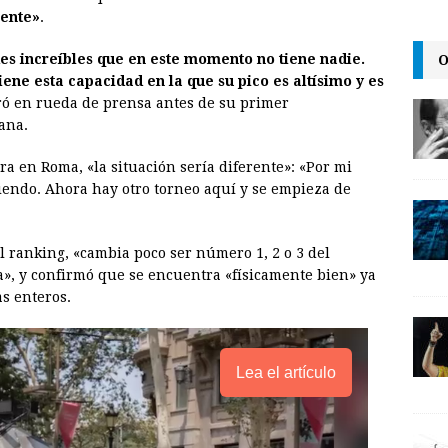
i
n
y
rente»
.
l
t
L
O
es increíbles que en este momento no tiene nadie.
i
ene esta capacidad en la que su pico es altísimo y es
n
ró en rueda de prensa antes de su primer
ana.
k
ra en Roma, «la situación sería diferente»: «Por mi
ciendo. Ahora hay otro torneo aquí y se empieza de
l ranking, «cambia poco ser número 1, 2 o 3 del
a», y confirmó que se encuentra «físicamente bien» ya
s enteros.
Lea el artículo