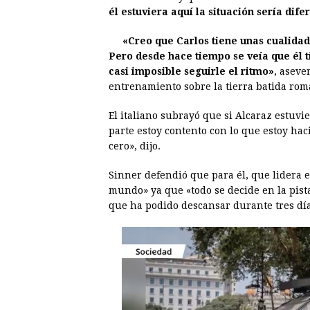
e
s
t
e
t
k
él estuviera aquí la situación sería dife
b
e
s
a
e
e
«Creo que Carlos tiene unas cualidad
o
n
A
d
r
d
Pero desde hace tiempo se veía que él ti
o
g
p
s
e
I
casi imposible seguirle el ritmo»
, aseve
entrenamiento sobre la tierra batida rom
k
e
p
s
n
r
t
El italiano subrayó que si Alcaraz estuvie
parte estoy contento con lo que estoy ha
cero», dijo.
Sinner defendió que para él, que lidera e
mundo» ya que «todo se decide en la pist
que ha podido descansar durante tres día