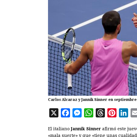
Carlos Alcaraz y Jannik Sinner en septiembr
X
F
M
W
T
P
L
a
e
h
h
i
i
El italiano
Jannik Sinner
afirmó este jue
c
s
a
r
n
n
«mala suerte» y que «tiene unas cualida