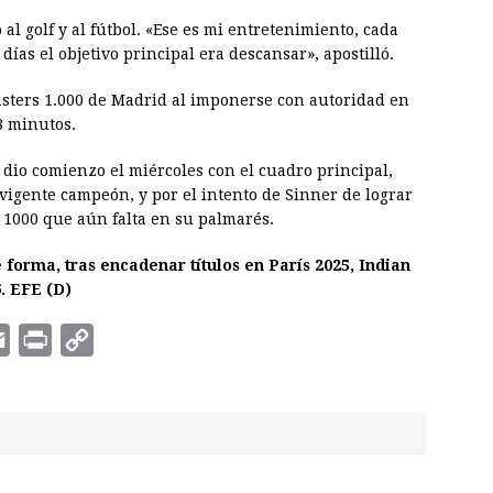
al golf y al fútbol. «Ese es mi entretenimiento, cada
días el objetivo principal era descansar», apostilló.
asters 1.000 de Madrid al imponerse con autoridad en
8 minutos.
e dio comienzo el miércoles con el cuadro principal,
vigente campeón, y por el intento de Sinner de lograr
 1000 que aún falta en su palmarés.
 forma, tras encadenar títulos en París 2025, Indian
. EFE (D)
E
P
C
m
r
o
a
i
p
i
n
y
l
t
L