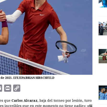
e de 2025. EFE/EPA/BRIAN HIRSCHFELD
E
P
C
m
r
o
ves que
Carlos Alcaraz
, baja del torneo por lesión, tuvo
a
i
p
des increíbles que en este momento no tiene nadie»:
«Si