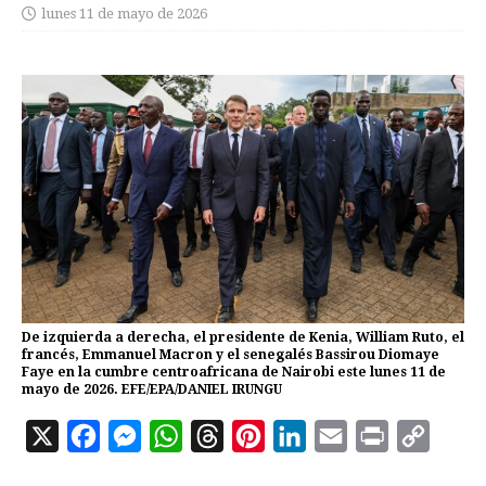
lunes 11 de mayo de 2026
De izquierda a derecha, el presidente de Kenia, William Ruto, el
francés, Emmanuel Macron y el senegalés Bassirou Diomaye
Faye en la cumbre centroafricana de Nairobi este lunes 11 de
mayo de 2026. EFE/EPA/DANIEL IRUNGU
X
F
M
W
T
P
L
E
P
C
a
e
h
h
i
i
m
r
o