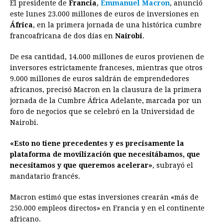
El presidente de
Francia
,
Emmanuel Macron
, anunció
c
s
a
r
n
n
a
i
p
este lunes 23.000 millones de euros de inversiones en
e
s
t
e
t
k
i
n
y
África
, en la primera jornada de una histórica cumbre
francoafricana de dos días en
b
e
s
a
Nairobi
e
e
.
l
t
L
o
n
A
d
r
d
i
De esa cantidad, 14.000 millones de euros provienen de
o
g
p
s
e
I
n
inversores estrictamente franceses, mientras que otros
9.000 millones de euros saldrán de emprendedores
k
e
p
s
n
k
africanos, precisó Macron en la clausura de la primera
r
t
jornada de la Cumbre África Adelante, marcada por un
foro de negocios que se celebró en la Universidad de
Nairobi.
«Esto no tiene precedentes y es precisamente la
plataforma de movilización que necesitábamos, que
necesitamos y que queremos acelerar»
, subrayó el
mandatario francés.
Macron estimó que estas inversiones crearán «más de
250.000 empleos directos» en Francia y en el continente
africano.