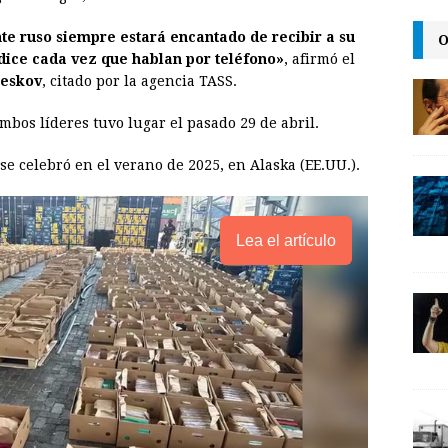
i
n
y
te ruso siempre estará encantado de recibir a su
O
l
t
L
dice cada vez que hablan por teléfono»
, afirmó el
i
Peskov
, citado por la agencia TASS.
n
mbos líderes tuvo lugar el pasado 29 de abril.
k
e celebró en el verano de 2025, en Alaska (EE.UU.).
Lea el artículo