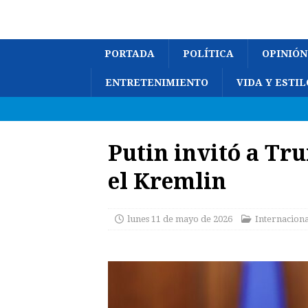
PORTADA
POLÍTICA
OPINIÓN
ENTRETENIMIENTO
VIDA Y ESTIL
Putin invitó a Tr
el Kremlin
lunes 11 de mayo de 2026
Internaciona