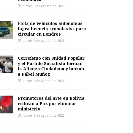
jueves 6 de agosto de 2026
Flota de vehículos autónomos
logra licencia «robotaxis» para
circular en Londres
jueves 6 de agosto de 2026
Correísmo con Unidad Popular
y el Partido Socialista forman
la Alianza Ciudadana y lanzan
a Pábel Muñoz
jueves 6 de agosto de 2026
Promotores del arte en Bolivia
critican a Paz por eliminar
ministerio
jueves 6 de agosto de 2026