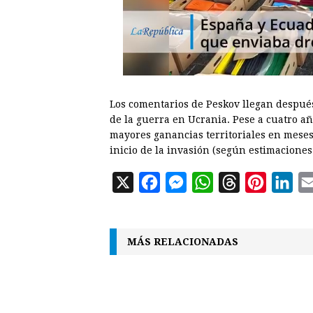
Los comentarios de Peskov llegan despu
de la guerra en Ucrania. Pese a cuatro añ
mayores ganancias territoriales en meses
inicio de la invasión (según estimacion
X
F
M
W
T
P
L
a
e
h
h
i
i
c
s
a
r
n
n
MÁS RELACIONADAS
e
s
t
e
t
k
b
e
s
a
e
e
o
n
A
d
r
d
o
g
p
s
e
I