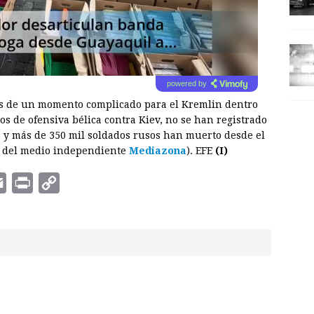
powered by
és de un momento complicado para el Kremlin dentro
os de ofensiva bélica contra Kiev, no se han registrado
 y más de 350 mil soldados rusos han muerto desde el
es del medio independiente
Mediazona
). EFE
(I)
E
P
C
m
r
o
a
i
p
i
n
y
l
t
L
i
n