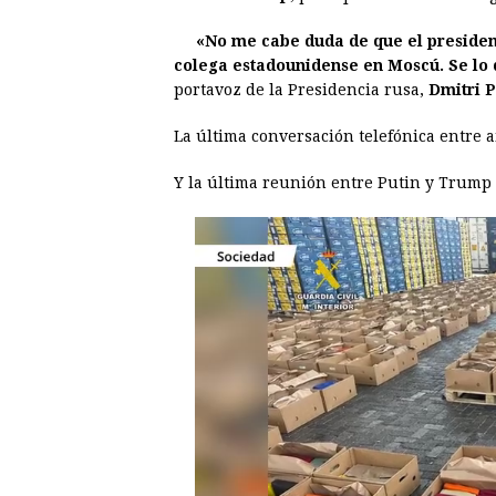
e
s
t
e
t
k
«No me cabe duda de que el presiden
b
e
s
a
e
e
colega estadounidense en Moscú. Se lo 
o
n
A
d
r
d
portavoz de la Presidencia rusa,
Dmitri 
o
g
p
s
e
I
La última conversación telefónica entre a
k
e
p
s
n
r
t
Y la última reunión entre Putin y Trump s