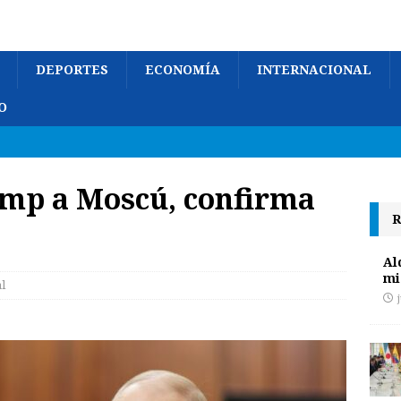
DEPORTES
ECONOMÍA
INTERNACIONAL
O
ump a Moscú, confirma
R
Al
mi
l