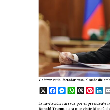
Vladímir Putin, dictador ruso, el 30 de dici
X
F
M
W
T
P
L
a
e
h
h
i
i
La invitación cursada por el presidente 
c
s
a
r
n
n
Donald Trump
, para que visite
Moscú
si