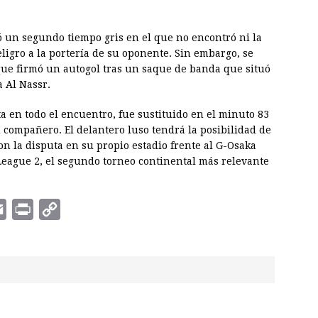
mó un segundo tiempo gris en el que no encontró ni la
eligro a la portería de su oponente. Sin embargo, se
 que firmó un autogol tras un saque de banda que situó
a Al Nassr.
a en todo el encuentro, fue sustituido en el minuto 83
su compañero. El delantero luso tendrá la posibilidad de
n la disputa en su propio estadio frente al G-Osaka
League 2, el segundo torneo continental más relevante
E
P
C
m
r
o
a
i
p
i
n
y
l
t
L
i