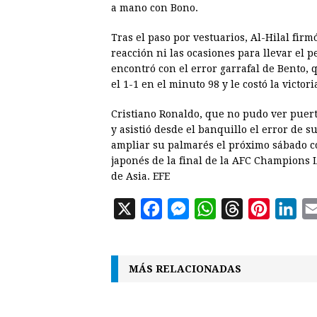
a mano con Bono.
Tras el paso por vestuarios, Al-Hilal fir
reacción ni las ocasiones para llevar el p
encontró con el error garrafal de Bento,
el 1-1 en el minuto 98 y le costó la victori
Cristiano Ronaldo, que no pudo ver puert
y asistió desde el banquillo el error de 
ampliar su palmarés el próximo sábado co
japonés de la final de la AFC Champions 
de Asia. EFE
X
F
M
W
T
P
L
a
e
h
h
i
i
c
s
a
r
n
n
MÁS RELACIONADAS
e
s
t
e
t
k
b
e
s
a
e
e
o
n
A
d
r
d