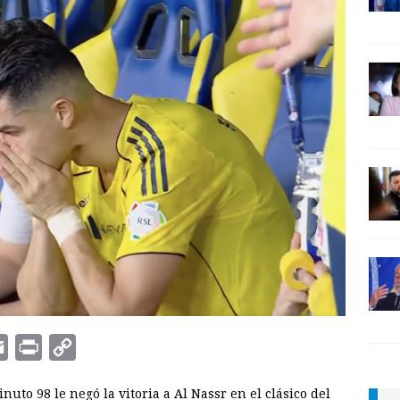
E
P
C
m
r
o
uto 98 le negó la vitoria a Al Nassr en el clásico del