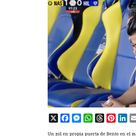
X
F
M
W
T
P
L
a
e
h
h
i
i
Un gol en propia puerta de Bento en el min