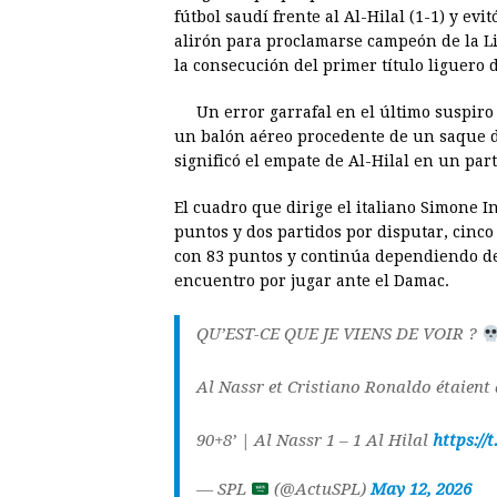
c
s
a
r
n
n
fútbol saudí frente al Al-Hilal (1-1) y evi
e
s
t
e
t
k
alirón para proclamarse campeón de la Li
la consecución del primer título liguero 
b
e
s
a
e
e
o
n
A
d
r
d
Un error garrafal en el último suspiro 
o
g
p
s
e
I
un balón aéreo procedente de un saque d
significó el empate de Al-Hilal en un par
k
e
p
s
n
r
t
El cuadro que dirige el italiano Simone I
puntos y dos partidos por disputar, cinco
con 83 puntos y continúa dependiendo de
encuentro por jugar ante el Damac.
QU’EST-CE QUE JE VIENS DE VOIR ?
Al Nassr et Cristiano Ronaldo étaien
90+8’ | Al Nassr 1 – 1 Al Hilal
https://
— SPL
(@ActuSPL)
May 12, 2026