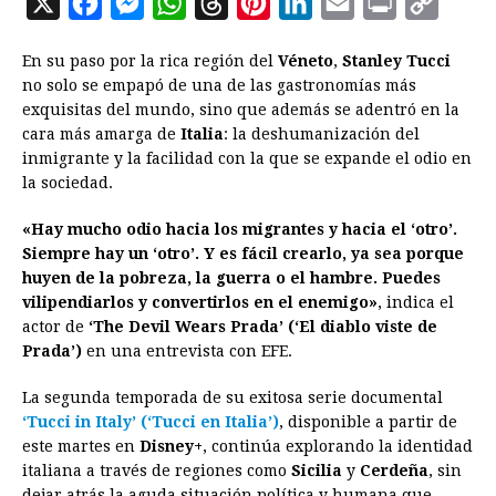
X
F
M
W
T
P
L
E
P
C
a
e
h
h
i
i
m
r
o
En su paso por la rica región del
Véneto
,
Stanley Tucci
c
s
a
r
n
n
a
i
p
no solo se empapó de una de las gastronomías más
e
s
t
e
t
k
i
n
y
exquisitas del mundo, sino que además se adentró en la
cara más amarga de
b
e
Italia
s
: la deshumanización del
a
e
e
l
t
L
inmigrante y la facilidad con la que se expande el odio en
o
n
A
d
r
d
i
la sociedad.
o
g
p
s
e
I
n
«Hay mucho odio hacia los migrantes y hacia el ‘otro’.
k
e
p
s
n
k
Siempre hay un ‘otro’. Y es fácil crearlo, ya sea porque
r
t
huyen de la pobreza, la guerra o el hambre. Puedes
vilipendiarlos y convertirlos en el enemigo»
, indica el
actor de
‘The Devil Wears Prada’ (‘El diablo viste de
Prada’)
en una entrevista con EFE.
La segunda temporada de su exitosa serie documental
‘Tucci in Italy’ (‘Tucci en Italia’)
, disponible a partir de
este martes en
Disney+
, continúa explorando la identidad
italiana a través de regiones como
Sicilia
y
Cerdeña
, sin
dejar atrás la aguda situación política y humana que