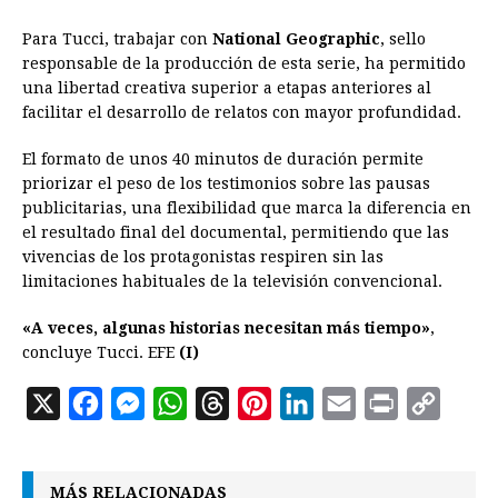
Para Tucci, trabajar con
National Geographic
, sello
responsable de la producción de esta serie, ha permitido
una libertad creativa superior a etapas anteriores al
facilitar el desarrollo de relatos con mayor profundidad.
El formato de unos 40 minutos de duración permite
priorizar el peso de los testimonios sobre las pausas
publicitarias, una flexibilidad que marca la diferencia en
el resultado final del documental, permitiendo que las
vivencias de los protagonistas respiren sin las
limitaciones habituales de la televisión convencional.
«A veces, algunas historias necesitan más tiempo»
,
concluye Tucci. EFE
(I)
X
F
M
W
T
P
L
E
P
C
a
e
h
h
i
i
m
r
o
c
s
a
r
n
n
a
i
p
MÁS RELACIONADAS