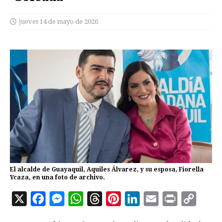
jueves 14 de mayo de 2026
El alcalde de Guayaquil, Aquiles Álvarez, y su esposa, Fiorella
Ycaza, en una foto de archivo.
X
F
M
W
T
P
L
E
P
C
a
e
h
h
i
i
m
r
o