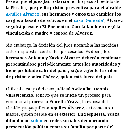
Pese a que
el juez Jairo García
no dio paso al pedido de
c
s
a
r
n
n
a
i
p
la Fiscalía
, que pedía prisión preventiva para el alcalde
e
s
t
e
t
k
i
n
y
Aquiles Álvarez
, sus hermanos y otros tras cambiar los
cargos a lavado de activos en el
b
e
s
a
e
caso ‘Goleada’
e
l
t
, Álvarez
L
seguirá preso en El Encuentro. García también negó la
o
n
A
d
r
d
i
vinculación a madre y esposa de Álvarez.
o
g
p
s
e
I
n
Sin embargo, la decisión del juez nocambia las medidas
k
e
p
s
n
k
antes impuestas contra los procesados. Es decir,
los
r
t
hermanos Antonio y Xavier Álvarez deberán continuar
presentándose periódicamente antes las autoridades y
tiene prohibido salir del país
y
sigue vigente la orden
de prisión contra Chávez, quien está fuera del país.
El fiscal a cargo del caso judicial
‘Goleada’
,
Dennis
Villavicencio
, solicitó que se inicie un proceso para
vincular al proceso a
Fiorella Ycaza
, la esposa del
alcalde guayaquileño
Aquiles Álvarez
, así como a su
madre, quien reside en el exterior.
En respuesta, Ycaza
difundió un
video
en redes sociales denunciando
persecución política contra su familia por parte del