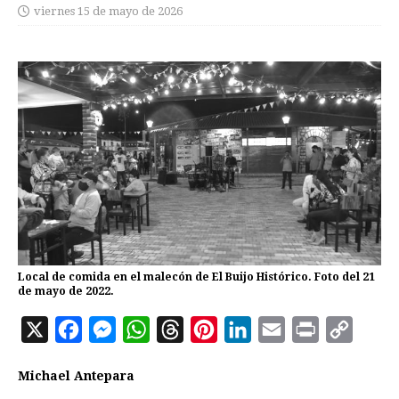
viernes 15 de mayo de 2026
Local de comida en el malecón de El Buijo Histórico. Foto del 21
de mayo de 2022.
X
F
M
W
T
P
L
E
P
C
a
e
h
h
i
i
m
r
o
Michael Antepara
c
s
a
r
n
n
a
i
p