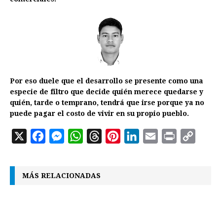
Por eso duele que el desarrollo se presente como una
especie de filtro que decide quién merece quedarse y
quién, tarde o temprano, tendrá que irse porque ya no
puede pagar el costo de vivir en su propio pueblo.
X
F
M
W
T
P
L
E
P
C
a
e
h
h
i
i
m
r
o
c
s
a
r
n
n
a
i
p
MÁS RELACIONADAS
e
s
t
e
t
k
i
n
y
b
e
s
a
e
e
l
t
L
o
n
A
d
r
d
i