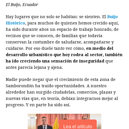
e
s
t
e
t
k
i
n
y
El Buijo, Ecuador
b
e
s
a
e
e
l
t
L
Hay lugares que no solo se habitan: se sienten. El
Buijo
o
n
A
d
r
d
i
Histórico
, para muchos de quienes hemos crecido aquí,
o
g
p
s
e
I
n
ha sido durante años un espacio de trabajo honrado, de
vecinos que se conocen, de familias que todavía
k
e
p
s
n
k
conservan la costumbre de saludarse, acompañarse y
r
t
cuidarse. Por eso duele tanto ver cómo,
en medio del
desarrollo urbanístico que hoy rodea al sector, también
ha ido creciendo una sensación de inseguridad
que
antes parecía lejana y ajena.
Nadie puede negar que el crecimiento de esta zona de
Samborondón ha traído oportunidades. A nuestro
alrededor han surgido ciudadelas, comercios, plazas y
nuevas vías que, en teoría, debían integrarnos mejor al
progreso. Y en parte ha sido así.
Lea el artículo