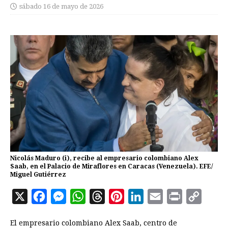
sábado 16 de mayo de 2026
Nicolás Maduro (i), recibe al empresario colombiano Alex
Saab, en el Palacio de Miraflores en Caracas (Venezuela). EFE/
Miguel Gutiérrez
X
F
M
W
T
P
L
E
P
C
a
e
h
h
i
i
m
r
o
El empresario colombiano Alex Saab, centro de
c
s
a
r
n
n
a
i
p