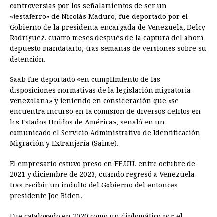
controversias por los señalamientos de ser un
e
s
t
e
t
k
i
n
y
«testaferro» de Nicolás Maduro, fue deportado por el
Gobierno de la presidenta encargada de Venezuela, Delcy
b
e
s
a
e
e
l
t
L
Rodríguez, cuatro meses después de la captura del ahora
o
n
A
d
r
d
i
depuesto mandatario, tras semanas de versiones sobre su
o
g
p
s
e
I
n
detención.
k
e
p
s
n
k
Saab fue deportado «en cumplimiento de las
r
t
disposiciones normativas de la legislación migratoria
venezolana» y teniendo en consideración que «se
encuentra incurso en la comisión de diversos delitos en
los Estados Unidos de América», señaló en un
comunicado el Servicio Administrativo de Identificación,
Migración y Extranjería (Saime).
El empresario estuvo preso en EE.UU. entre octubre de
2021 y diciembre de 2023, cuando regresó a Venezuela
tras recibir un indulto del Gobierno del entonces
presidente Joe Biden.
Fue catalogado en 2020 como un diplomático por el