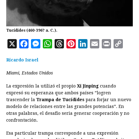
Tucídides (460-396? a. C.).
X
F
M
W
T
P
L
E
P
C
a
e
h
h
i
i
m
r
o
Ricardo Israel
c
s
a
r
n
n
a
i
p
e
s
t
e
t
k
i
n
y
Miami, Estados Unidos
b
e
s
a
e
e
l
t
L
La expresión la utilizó el propio
Xi Jinping
cuando
o
n
A
d
r
d
i
expresó su esperanza que ambos países ”logren
o
g
p
s
e
I
n
trascender la
Trampa de Tucídides
para forjar un nuevo
modelo de relaciones entre las grandes potencias”. En
k
e
p
s
n
k
otras palabras, el desafío seria generar cooperación y no
r
t
confrontación.
Esa particular trampa corresponde a una expresión