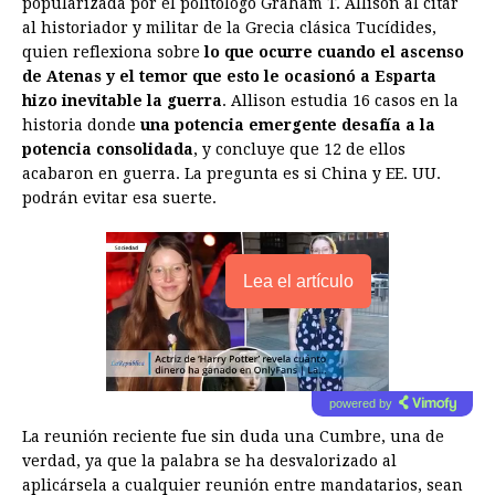
popularizada por el politólogo Graham T. Allison al citar
al historiador y militar de la Grecia clásica Tucídides,
quien reflexiona sobre
lo que ocurre cuando el ascenso
de Atenas y el temor que esto le ocasionó a Esparta
hizo inevitable la guerra
. Allison estudia 16 casos en la
historia donde
una potencia emergente desafía a la
potencia consolidada
, y concluye que 12 de ellos
acabaron en guerra. La pregunta es si China y EE. UU.
podrán evitar esa suerte.
Lea el artículo
powered by
La reunión reciente fue sin duda una Cumbre, una de
verdad, ya que la palabra se ha desvalorizado al
aplicársela a cualquier reunión entre mandatarios, sean