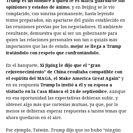
Trump es un hombre a quien le es difícil guardarse sus
opiniones y estados de ánimo
, y en Beijing se le vio
complacido, con sonrisa permanente, hasta leyendo
textos preparados, sin apartarse del guión establecido en
las reuniones previas por los negociadores. El ambiente
resultante, demuestra que al ser un gobernante para
quien las relaciones personales son tan o quizás más
importantes que las de estado,
mejor se llega a Trump
tratándolo con respeto que confrontándolo
.
En el banquete,
Xi Jiping le dijo que el “gran
rejuvenecimiento” de China resultaba compatible con
el espíritu del MAGA, el Make America Great Again”
y
en su respuesta
Trump lo invitó a él y su esposa a
visitarlo en la Casa Blanca el 24 de septiembre
, aunque
en esa oportunidad las expectativas debieran subir, y
obtener algo más que cortesías mutuas, ya que, por lo
menos se debieran esperar respuestas a tantos temas que
ahora quedaron en el aire.
Por ejemplo, Taiwán. Trump dijo que no hubo “ningún