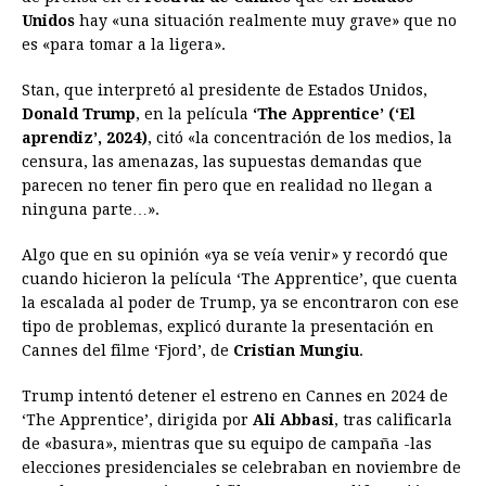
e
s
t
e
t
k
i
n
y
Unidos
hay «una situación realmente muy grave» que no
es «para tomar a la ligera».
b
e
s
a
e
e
l
t
L
o
n
A
d
r
d
i
Stan, que interpretó al presidente de Estados Unidos,
o
g
p
s
e
I
n
Donald Trump
, en la película
‘The Apprentice’ (‘El
aprendiz’, 2024)
, citó «la concentración de los medios, la
k
e
p
s
n
k
censura, las amenazas, las supuestas demandas que
r
t
parecen no tener fin pero que en realidad no llegan a
ninguna parte…».
Algo que en su opinión «ya se veía venir» y recordó que
cuando hicieron la película ‘The Apprentice’, que cuenta
la escalada al poder de Trump, ya se encontraron con ese
tipo de problemas, explicó durante la presentación en
Cannes del filme ‘Fjord’, de
Cristian Mungiu
.
Trump intentó detener el estreno en Cannes en 2024 de
‘The Apprentice’, dirigida por
Ali Abbasi
, tras calificarla
de «basura», mientras que su equipo de campaña -las
elecciones presidenciales se celebraban en noviembre de