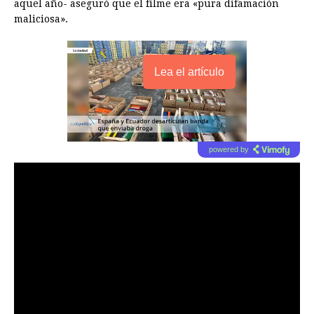
aquel año- aseguró que el filme era «pura difamación
maliciosa».
Lea el artículo
powered by