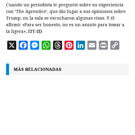
Cuando un periodista le preguntó sobre su experiencia
con ‘The Aprentice’, que dio lugar a sus opiniones sobre
Trump, en la sala se escucharon algunas risas. Y él
afirmó: «Para ser honesto, no es un asunto para tomar a
la ligera». EFE
(I)
X
F
M
W
T
P
L
E
P
C
a
e
h
h
i
i
m
r
o
c
s
a
r
n
n
a
i
p
MÁS RELACIONADAS
e
s
t
e
t
k
i
n
y
b
e
s
a
e
e
l
t
L
o
n
A
d
r
d
i
o
g
p
s
e
I
n
k
e
p
s
n
k
r
t