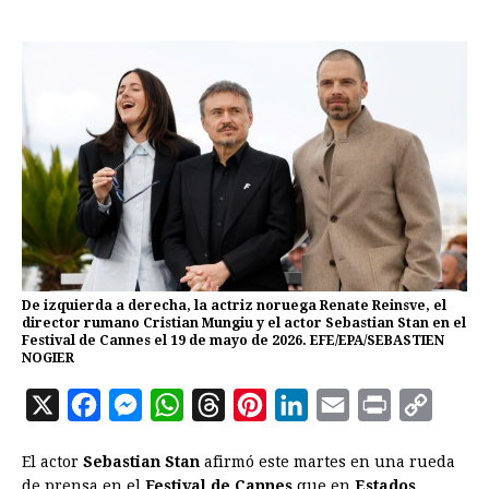
De izquierda a derecha, la actriz noruega Renate Reinsve, el
director rumano Cristian Mungiu y el actor Sebastian Stan en el
Festival de Cannes el 19 de mayo de 2026. EFE/EPA/SEBASTIEN
NOGIER
X
F
M
W
T
P
L
E
P
C
a
e
h
h
i
i
m
r
o
El actor
Sebastian Stan
afirmó este martes en una rueda
c
s
a
r
n
n
a
i
p
de prensa en el
Festival de Cannes
que en
Estados