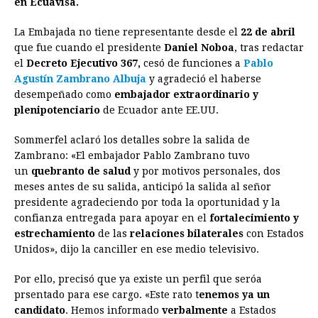
en Ecuavisa.
b
e
s
a
e
e
l
t
L
o
n
A
d
r
d
i
La Embajada no tiene representante desde el
22 de abril
o
g
p
s
e
I
n
que fue cuando el presidente
Daniel Noboa
, tras redactar
el
Decreto Ejecutivo 367,
cesó de funciones a
Pablo
k
e
p
s
n
k
Agustín Zambrano Albuja
y agradeció el haberse
r
t
desempeñado como
embajador extraordinario y
plenipotenciario
de Ecuador ante EE.UU.
Sommerfel aclaró los detalles sobre la salida de
Zambrano: «El embajador Pablo Zambrano tuvo
un
quebranto de salud
y por motivos personales, dos
meses antes de su salida, anticipó la salida al señor
presidente agradeciendo por toda la oportunidad y la
confianza entregada para apoyar en el
fortalecimiento y
estrechamiento
de las
relaciones bilaterales
con Estados
Unidos», dijo la canciller en ese medio televisivo.
Por ello, precisó que ya existe un perfil que seróa
prsentado para ese cargo. «Este rato t
enemos ya un
candidato
. Hemos informado
verbalmente
a Estados