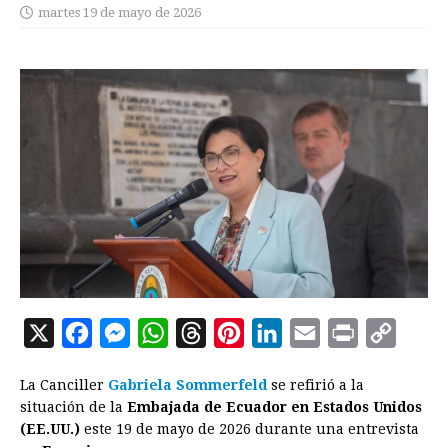
martes 19 de mayo de 2026
X
F
M
W
T
P
L
E
P
C
a
e
h
h
i
i
m
r
o
La Canciller
Gabriela Sommerfeld
se refirió a la
c
s
a
r
n
n
a
i
p
situación de la
Embajada de Ecuador en Estados Unidos
e
s
t
e
t
k
i
n
y
(EE.UU.)
este 19 de mayo de 2026 durante una entrevista