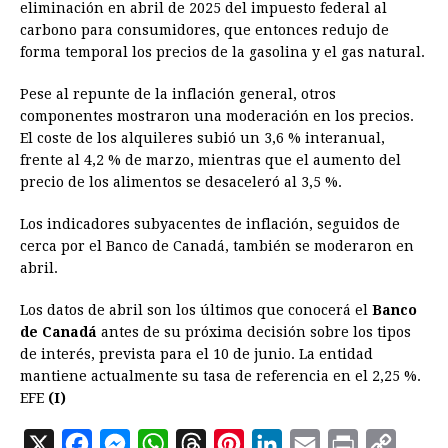
eliminación en abril de 2025 del impuesto federal al
carbono para consumidores, que entonces redujo de
forma temporal los precios de la gasolina y el gas natural.
Pese al repunte de la inflación general, otros
componentes mostraron una moderación en los precios.
El coste de los alquileres subió un 3,6 % interanual,
frente al 4,2 % de marzo, mientras que el aumento del
precio de los alimentos se desaceleró al 3,5 %.
Los indicadores subyacentes de inflación, seguidos de
cerca por el Banco de Canadá, también se moderaron en
abril.
Los datos de abril son los últimos que conocerá el
Banco
de Canadá
antes de su próxima decisión sobre los tipos
de interés, prevista para el 10 de junio. La entidad
mantiene actualmente su tasa de referencia en el 2,25 %.
EFE
(I)
X
F
M
W
T
P
L
E
P
C