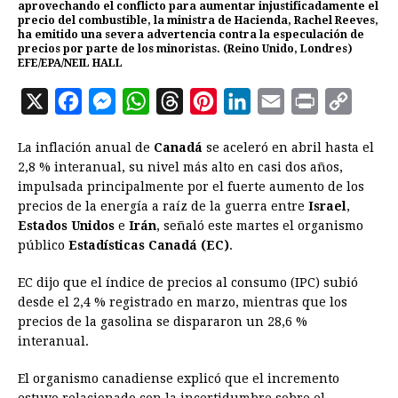
aprovechando el conflicto para aumentar injustificadamente el
precio del combustible, la ministra de Hacienda, Rachel Reeves,
ha emitido una severa advertencia contra la especulación de
precios por parte de los minoristas. (Reino Unido, Londres)
EFE/EPA/NEIL HALL
X
F
M
W
T
P
L
E
P
C
a
e
h
h
i
i
m
r
o
La inflación anual de
Canadá
se aceleró en abril hasta el
c
s
a
r
n
n
a
i
p
2,8 % interanual, su nivel más alto en casi dos años,
e
s
t
e
t
k
i
n
y
impulsada principalmente por el fuerte aumento de los
precios de la energía a raíz de la guerra entre
b
e
s
a
e
e
l
Israel
t
,
L
Estados Unidos
e
Irán
, señaló este martes el organismo
o
n
A
d
r
d
i
público
Estadísticas Canadá (EC)
.
o
g
p
s
e
I
n
EC dijo que el índice de precios al consumo (IPC) subió
k
e
p
s
n
k
desde el 2,4 % registrado en marzo, mientras que los
r
t
precios de la gasolina se dispararon un 28,6 %
interanual.
El organismo canadiense explicó que el incremento