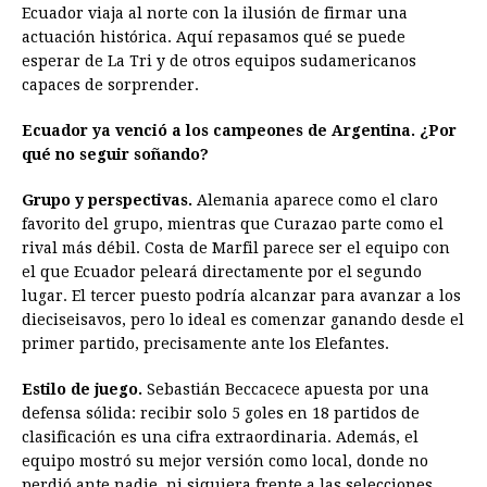
e
s
t
e
t
k
i
n
y
Ecuador viaja al norte con la ilusión de firmar una
actuación histórica. Aquí repasamos qué se puede
b
e
s
a
e
e
l
t
L
esperar de La Tri y de otros equipos sudamericanos
o
n
A
d
r
d
i
capaces de sorprender.
o
g
p
s
e
I
n
Ecuador ya venció a los campeones de Argentina. ¿Por
k
e
p
s
n
k
qué no seguir soñando?
r
t
Grupo y perspectivas.
Alemania aparece como el claro
favorito del grupo, mientras que Curazao parte como el
rival más débil. Costa de Marfil parece ser el equipo con
el que Ecuador peleará directamente por el segundo
lugar. El tercer puesto podría alcanzar para avanzar a los
dieciseisavos, pero lo ideal es comenzar ganando desde el
primer partido, precisamente ante los Elefantes.
Estilo de juego.
Sebastián Beccacece apuesta por una
defensa sólida: recibir solo 5 goles en 18 partidos de
clasificación es una cifra extraordinaria. Además, el
equipo mostró su mejor versión como local, donde no
perdió ante nadie, ni siquiera frente a las selecciones