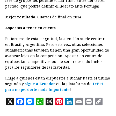
fase de grupos les permite tomar ritmo antes del tercer
partido, que podría definir el liderato ante Portugal.
Mejor resultado.
Cuartos de final en 2014.
Aspectos a tener en cuenta
En torneos de esta magnitud, la atención suele centrarse
en Brasil y Argentina. Pero esta vez, otras selecciones
sudamericanas también tienen una gran oportunidad de
avanzar lejos en la competición. Apostar en contra de
equipos tan competitivos puede ser arriesgado incluso
para los seguidores de las favoritas.
¡Elige a quienes están dispuestos a luchar hasta el último
segundo y
sigue a Ecuador
en la plataforma de
1xBet
para no perderte nada importante
!
X
F
M
W
T
P
L
E
P
C
a
e
h
h
i
i
m
r
o