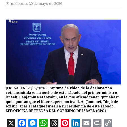
miércoles 20 de mayo de 2026
JERUSALÉN, 28/02/2026.- Captura de video de la declaración
retransmitida en la noche de este sábado del primer ministro
israelí, Benjamín Netanyahu, en la que afirmó tener "pruebas"
que apuntan que el líder superemo iraní, Alí Jamenei, "dejó de
existir" tras el ataque israelí a su residencia de este sábado.
EFE/OFICINA DE PRENSA DEL GOBIERNO DE ISRAEL (GPO) -
X
F
M
W
T
P
L
E
P
C