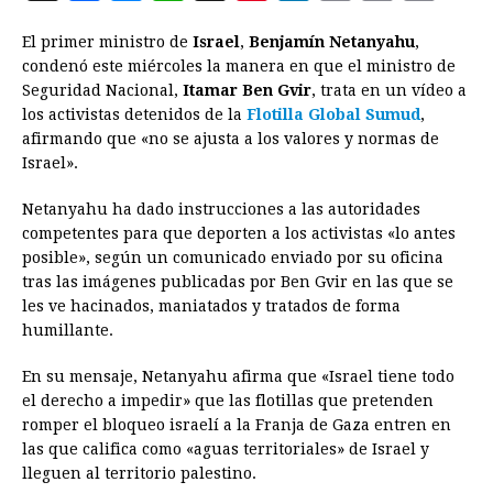
a
e
h
h
i
i
m
r
o
El primer ministro de
Israel
,
Benjamín Netanyahu
,
c
s
a
r
n
n
a
i
p
condenó este miércoles la manera en que el ministro de
e
s
t
e
t
k
i
n
y
Seguridad Nacional,
Itamar Ben Gvir
, trata en un vídeo a
los activistas detenidos de la
b
e
s
a
Flotilla Global Sumud
e
e
l
t
,
L
afirmando que «no se ajusta a los valores y normas de
o
n
A
d
r
d
i
Israel».
o
g
p
s
e
I
n
Netanyahu ha dado instrucciones a las autoridades
k
e
p
s
n
k
competentes para que deporten a los activistas «lo antes
r
t
posible», según un comunicado enviado por su oficina
tras las imágenes publicadas por Ben Gvir en las que se
les ve hacinados, maniatados y tratados de forma
humillante.
En su mensaje, Netanyahu afirma que «Israel tiene todo
el derecho a impedir» que las flotillas que pretenden
romper el bloqueo israelí a la Franja de Gaza entren en
las que califica como «aguas territoriales» de Israel y
lleguen al territorio palestino.