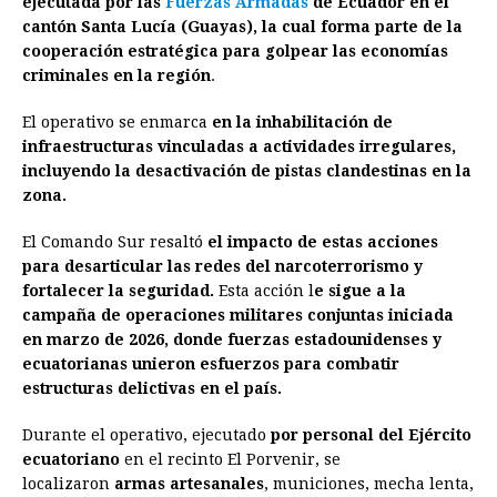
ejecutada por las
Fuerzas Armadas
de Ecuador en el
cantón Santa Lucía (Guayas), la cual forma parte de la
b
e
s
a
e
e
l
t
L
cooperación estratégica para golpear las economías
o
n
A
d
r
d
i
criminales en la región
.
o
g
p
s
e
I
n
El operativo se enmarca
en la inhabilitación de
k
e
p
s
n
k
infraestructuras vinculadas a actividades irregulares,
r
t
incluyendo la desactivación de pistas clandestinas en la
zona.
El Comando Sur resaltó
el impacto de estas acciones
para desarticular las redes del narcoterrorismo y
fortalecer la seguridad.
Esta acción l
e sigue a la
campaña de operaciones militares conjuntas iniciada
en marzo de 2026, donde fuerzas estadounidenses y
ecuatorianas unieron esfuerzos para combatir
estructuras delictivas en el país.
Durante el operativo, ejecutado
por personal del Ejército
ecuatoriano
en el recinto El Porvenir, se
localizaron
armas artesanales
, municiones, mecha lenta,