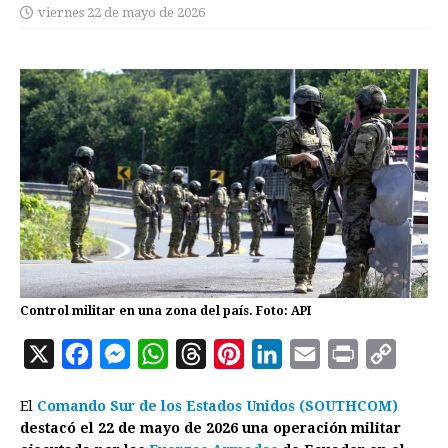
viernes 22 de mayo de 2026
Control militar en una zona del país. Foto: API
X
F
M
W
T
P
L
E
P
C
a
e
h
h
i
i
m
r
o
El
Comando
Sur de los Estados Unidos (SOUTHCOM)
c
s
a
r
n
n
a
i
p
destacó el 22 de mayo de 2026 una operación militar
e
s
t
e
t
k
i
n
y