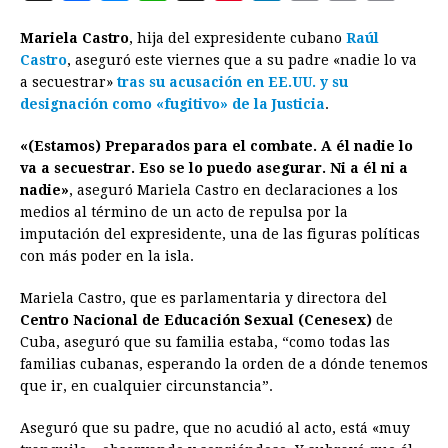
a
e
h
h
i
i
m
r
o
Mariela Castro
, hija del expresidente cubano
Raúl
c
s
a
r
n
n
a
i
p
Castro
, aseguró este viernes que a su padre «nadie lo va
e
s
t
e
t
k
i
n
y
a secuestrar»
tras su acusación en EE.UU. y su
designación como «fugitivo» de la Justicia
b
e
s
a
e
e
l
.
t
L
o
n
A
d
r
d
i
«(Estamos) Preparados para el combate. A él nadie lo
o
g
p
s
e
I
n
va a secuestrar. Eso se lo puedo asegurar. Ni a él ni a
nadie»
, aseguró Mariela Castro en declaraciones a los
k
e
p
s
n
k
medios al término de un acto de repulsa por la
r
t
imputación del expresidente, una de las figuras políticas
con más poder en la isla.
Mariela Castro, que es parlamentaria y directora del
Centro Nacional de Educación Sexual (Cenesex)
de
Cuba, aseguró que su familia estaba, “como todas las
familias cubanas, esperando la orden de a dónde tenemos
que ir, en cualquier circunstancia”.
Aseguró que su padre, que no acudió al acto, está «muy