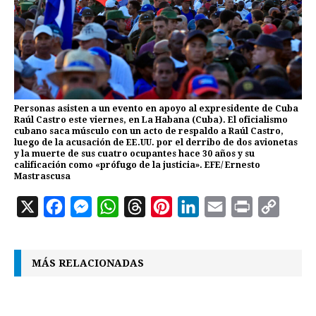
Personas asisten a un evento en apoyo al expresidente de Cuba
Raúl Castro este viernes, en La Habana (Cuba). El oficialismo
cubano saca músculo con un acto de respaldo a Raúl Castro,
luego de la acusación de EE.UU. por el derribo de dos avionetas
y la muerte de sus cuatro ocupantes hace 30 años y su
calificación como «prófugo de la justicia». EFE/ Ernesto
Mastrascusa
X
F
M
W
T
P
L
E
P
C
a
e
h
h
i
i
m
r
o
c
s
a
r
n
n
a
i
p
MÁS RELACIONADAS
e
s
t
e
t
k
i
n
y
b
e
s
a
e
e
l
t
L
o
n
A
d
r
d
i