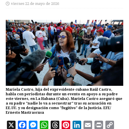
viernes 22 de mayo de 2026
Mariela Castro, hija del expresidente cubano Raúl Castro,
habla con periodistas durante un evento en apoyo a su padre
este viernes, en La Habana (Cuba). Mariela Castro aseguró que
a su padre "nadie lo va a secuestrar" tras su acusación en
EE.UU. y su designación como "fugitivo" de la Justicia. EFE/
Ernesto Mastrascusa
X
F
M
W
T
P
L
E
P
C