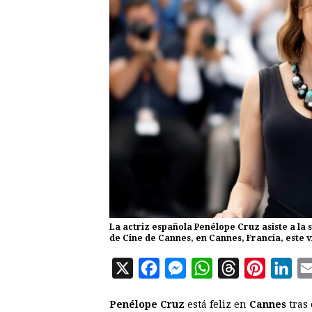
La actriz española Penélope Cruz asiste a la s
de Cine de Cannes, en Cannes, Francia, este v
X
F
M
W
T
P
L
a
e
h
h
i
i
Penélope Cruz
está feliz en
Cannes
tras
c
s
a
r
n
n