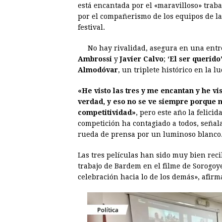
está encantada por el «maravilloso» trab
e
s
t
e
t
k
por el compañerismo de los equipos de la
festival.
b
e
s
a
e
e
o
n
A
d
r
d
No hay rivalidad, asegura en una entre
o
g
p
s
e
I
Ambrossi
y
Javier Calvo
;
‘El ser querido
Almodóvar
, un triplete histórico en la l
k
e
p
s
n
r
t
«He visto las tres y me encantan y he v
verdad, y eso no se ve siempre porque 
competitividad»
, pero este año la felici
competición ha contagiado a todos, señala
rueda de prensa por un luminoso blanco
Las tres películas han sido muy bien rec
trabajo de Bardem en el filme de Sorogoy
celebración hacia lo de los demás», afirm