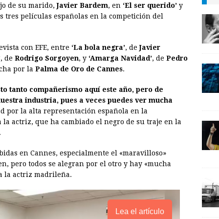
ajo de su marido,
Javier Bardem
, en
‘El ser querido’
y
i
n
y
s tres películas españolas en la competición del
l
t
L
i
vista con EFE, entre
‘La bola negra’
, de
Javier
n
’
, de
Rodrigo Sorgoyen
, y
‘Amarga Navidad’
, de
Pedro
ucha por la
Palma de Oro de Cannes
.
k
isto tanto compañerismo aquí este año, pero de
nuestra industria, pues a veces puedes ver mucha
dad por la alta representación española en la
 la actriz, que ha cambiado el negro de su traje en la
.
ibidas en Cannes, especialmente el «maravilloso»
en, pero todos se alegran por el otro y hay «mucha
a la actriz madrileña.
Lea el artículo