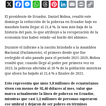
X
F
M
W
T
P
L
E
P
C
a
e
h
h
i
i
m
r
o
El presidente de Ecuador, Daniel Noboa, resaltó este
c
s
a
r
n
n
a
i
p
domingo la reducción de la pobreza en Ecuador bajo su
e
s
t
e
t
k
i
n
y
mandato hasta llegar al 21,4 %, la tasa más baja de la
historia del país, lo que atribuyó a la recuperación de la
b
e
s
a
e
e
l
t
L
economía tras haber estado «al borde del abismo».
o
n
A
d
r
d
i
o
g
p
s
e
I
n
Durante el informe a la nación brindado a la Asamblea
Nacional (Parlamento), el primero desde que fue
k
e
p
s
n
k
reelegido el año pasado para el periodo 2025-2029, Noboa
r
t
resaltó que, cuando llegó al poder por primera vez en
2023, la pobreza afectaba al 26 % de la población mientras
que ahora ha bajado al 21,4 % a finales de 2025.
Esto representa que unos 3,8 millones de ecuatorianos
viven con menos de 92,40 dólares al mes, valor que
marca actualmente la línea de pobreza en Ecuador,
mientras que casi 1,2 millones de personas superaron
ese umbral y dejaron de ser pobres en términos