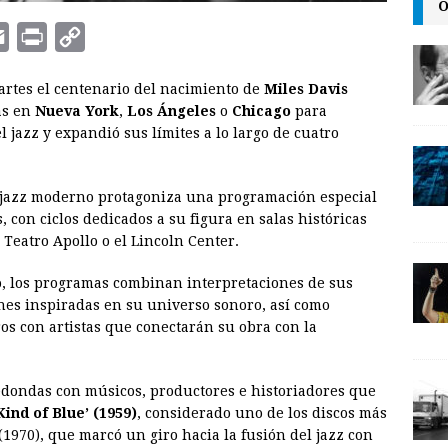
O
E
P
C
m
r
o
tes el centenario del nacimiento de
Miles Davis
a
i
p
as en
Nueva York
,
Los Ángeles
o
Chicago
para
i
n
y
 jazz y expandió sus límites a lo largo de cuatro
l
t
L
i
l jazz moderno protagoniza una programación especial
n
con ciclos dedicados a su figura en salas históricas
 Teatro Apollo o el Lincoln Center.
k
o, los programas combinan interpretaciones de sus
es inspiradas en su universo sonoro, así como
os con artistas que conectarán su obra con la
edondas con músicos, productores e historiadores que
Kind of Blue’ (1959)
, considerado uno de los discos más
 (1970), que marcó un giro hacia la fusión del jazz con