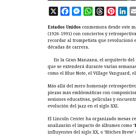
X
F
M
W
T
P
L
a
e
h
h
i
i
Estados Unidos
conmemora desde este mar
c
s
a
r
n
n
(1926-1991) con conciertos y retrospectiv
e
s
t
e
t
k
recordar al trompetista que revolucionó el
décadas de carrera.
b
e
s
a
e
e
o
n
A
d
r
d
En la Gran Manzana, el arquitecto de
o
g
p
s
e
I
que se extenderá durante varias semanas, 
como el Blue Note, el Village Vanguard, el
k
e
p
s
n
r
t
Más allá del mero homenaje retrospectiv
piezas más emblemáticas con composicion
sesiones educativas, películas y encuentr
evolución del jazz en el siglo XXI.
El Lincoln Center ha organizado mesas r
analizarán el impacto de álbumes como
‘
influyentes del siglo XX, o ‘Bitches Brew’