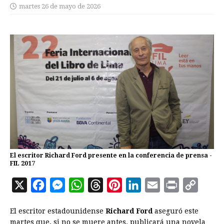
martes 26 de mayo de 2026
El escritor Richard Ford presente en la conferencia de prensa -
FIL 2017
X
F
M
W
T
P
L
E
P
C
a
e
h
h
i
i
m
r
o
El escritor estadounidense
Richard Ford
aseguró este
c
s
a
r
n
n
a
i
p
martes que, si no se muere antes, publicará una novela