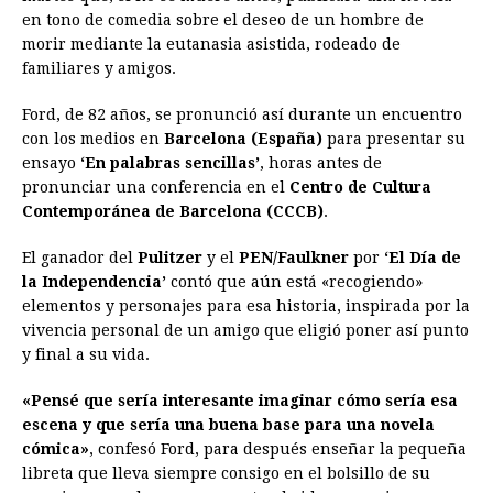
e
s
t
e
t
k
i
n
y
en tono de comedia sobre el deseo de un hombre de
morir mediante la eutanasia asistida, rodeado de
b
e
s
a
e
e
l
t
L
familiares y amigos.
o
n
A
d
r
d
i
o
g
p
s
e
I
n
Ford, de 82 años, se pronunció así durante un encuentro
con los medios en
Barcelona (España)
para presentar su
k
e
p
s
n
k
ensayo
‘En palabras sencillas’
, horas antes de
r
t
pronunciar una conferencia en el
Centro de Cultura
Contemporánea de Barcelona (CCCB)
.
El ganador del
Pulitzer
y el
PEN/Faulkner
por
‘El Día de
la Independencia’
contó que aún está «recogiendo»
elementos y personajes para esa historia, inspirada por la
vivencia personal de un amigo que eligió poner así punto
y final a su vida.
«Pensé que sería interesante imaginar cómo sería esa
escena y que sería una buena base para una novela
cómica»
, confesó Ford, para después enseñar la pequeña
libreta que lleva siempre consigo en el bolsillo de su