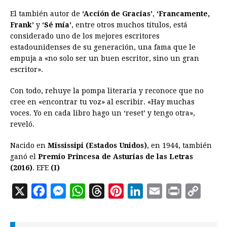
El también autor de
‘Acción de Gracias’
,
‘Francamente,
Frank’
y
‘Sé mía’
, entre otros muchos títulos, está
considerado uno de los mejores escritores
estadounidenses de su generación, una fama que le
empuja a «no solo ser un buen escritor, sino un gran
escritor».
Con todo, rehuye la pompa literaria y reconoce que no
cree en «encontrar tu voz» al escribir. «Hay muchas
voces. Yo en cada libro hago un ‘reset’ y tengo otra»,
reveló.
Nacido en
Mississipi (Estados Unidos)
, en 1944, también
ganó el
Premio Princesa de Asturias de las Letras
(2016)
. EFE
(I)
X
F
M
W
T
P
L
E
P
C
a
e
h
h
i
i
m
r
o
c
s
a
r
n
n
a
i
p