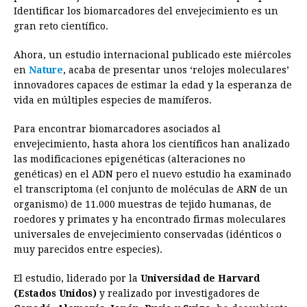
o
n
A
d
r
d
i
Identificar los biomarcadores del envejecimiento es un
o
g
p
s
e
I
n
gran reto científico.
k
e
p
s
n
k
Ahora, un estudio internacional publicado este miércoles
r
t
en
Nature
, acaba de presentar unos ‘relojes moleculares’
innovadores capaces de estimar la edad y la esperanza de
vida en múltiples especies de mamíferos.
Para encontrar biomarcadores asociados al
envejecimiento, hasta ahora los científicos han analizado
las modificaciones epigenéticas (alteraciones no
genéticas) en el ADN pero el nuevo estudio ha examinado
el transcriptoma (el conjunto de moléculas de ARN de un
organismo) de 11.000 muestras de tejido humanas, de
roedores y primates y ha encontrado firmas moleculares
universales de envejecimiento conservadas (idénticos o
muy parecidos entre especies).
El estudio, liderado por la
Universidad de Harvard
(Estados Unidos)
y realizado por investigadores de