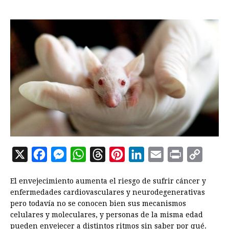
X
F
M
W
T
P
L
E
P
C
a
e
h
h
i
i
m
r
o
El envejecimiento aumenta el riesgo de sufrir cáncer y
c
s
a
r
n
n
a
i
p
enfermedades cardiovasculares y neurodegenerativas
e
s
t
e
t
k
i
n
y
pero todavía no se conocen bien sus mecanismos
celulares y moleculares, y personas de la misma edad
b
e
s
a
e
e
l
t
L
pueden envejecer a distintos ritmos sin saber por qué.