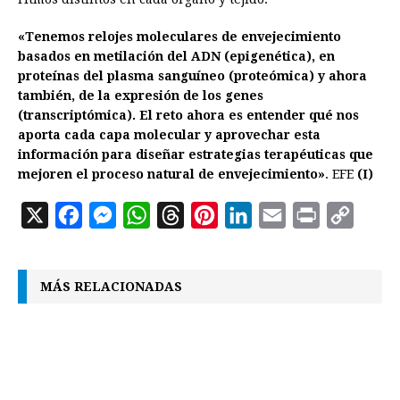
«Tenemos relojes moleculares de envejecimiento
basados en metilación del ADN (epigenética), en
proteínas del plasma sanguíneo (proteómica) y ahora
también, de la expresión de los genes
(transcriptómica). El reto ahora es entender qué nos
aporta cada capa molecular y aprovechar esta
información para diseñar estrategias terapéuticas que
mejoren el proceso natural de envejecimiento»
. EFE
(I)
X
F
M
W
T
P
L
E
P
C
a
e
h
h
i
i
m
r
o
c
s
a
r
n
n
a
i
p
MÁS RELACIONADAS
e
s
t
e
t
k
i
n
y
b
e
s
a
e
e
l
t
L
o
n
A
d
r
d
i
o
g
p
s
e
I
n