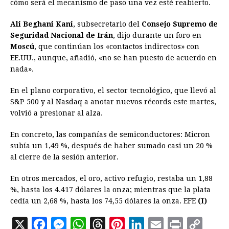
cómo será el mecanismo de paso una vez esté reabierto.
Ali Beghani Kani
, subsecretario del
Consejo Supremo de
Seguridad Nacional de Irán
, dijo durante un foro en
Moscú
, que continúan los «contactos indirectos» con
EE.UU., aunque, añadió, «no se han puesto de acuerdo en
nada».
En el plano corporativo, el sector tecnológico, que llevó al
S&P 500 y al Nasdaq a anotar nuevos récords este martes,
volvió a presionar al alza.
En concreto, las compañías de semiconductores: Micron
subía un 1,49 %, después de haber sumado casi un 20 %
al cierre de la sesión anterior.
En otros mercados, el oro, activo refugio, restaba un 1,88
%, hasta los 4.417 dólares la onza; mientras que la plata
cedía un 2,68 %, hasta los 74,55 dólares la onza. EFE
(I)
X
F
M
W
T
P
L
E
P
C