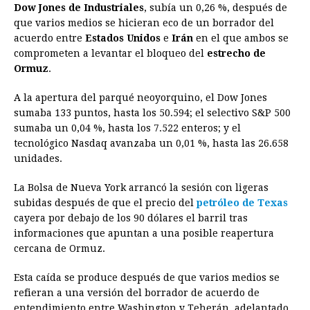
Dow Jones de Industriales
, subía un 0,26 %, después de
e
s
t
e
t
k
i
n
y
que varios medios se hicieran eco de un borrador del
acuerdo entre
b
Estados Unidos
e
s
a
e
e
Irán
e
en el que ambos se
l
t
L
comprometen a levantar el bloqueo del
estrecho de
o
n
A
d
r
d
i
Ormuz
.
o
g
p
s
e
I
n
A la apertura del parqué neoyorquino, el Dow Jones
k
e
p
s
n
k
sumaba 133 puntos, hasta los 50.594; el selectivo S&P 500
r
t
sumaba un 0,04 %, hasta los 7.522 enteros; y el
tecnológico Nasdaq avanzaba un 0,01 %, hasta las 26.658
unidades.
La Bolsa de Nueva York arrancó la sesión con ligeras
subidas después de que el precio del
petróleo de Texas
cayera por debajo de los 90 dólares el barril tras
informaciones que apuntan a una posible reapertura
cercana de Ormuz.
Esta caída se produce después de que varios medios se
refieran a una versión del borrador de acuerdo de
entendimiento entre Washington y Teherán, adelantado