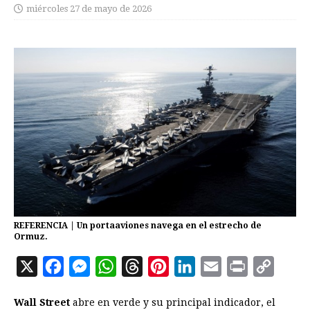
miércoles 27 de mayo de 2026
REFERENCIA | Un portaaviones navega en el estrecho de
Ormuz.
X
F
M
W
T
P
L
E
P
C
a
e
h
h
i
i
m
r
o
Wall Street
abre en verde y su principal indicador, el
c
s
a
r
n
n
a
i
p