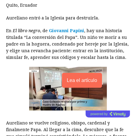
e
s
t
e
t
k
i
n
y
Quito, Ecuador
b
e
s
a
e
e
l
t
L
Aureliano entró a la Iglesia para destruirla.
o
n
A
d
r
d
i
En
El libro negro
o
g
, de
Giovanni Papini
p
s
e
, hay una historia
I
n
titulada “La conversión del Papa”. Un niño ve morir a su
k
e
p
s
n
k
padre en la hoguera, condenado por hereje por la Iglesia,
r
t
y elige una revancha paciente: entrar en la institución,
simular fe, aprender sus códigos y escalar hasta la cima.
Lea el artículo
powered by
Aureliano se vuelve religioso, obispo, cardenal y
finalmente Papa. Al llegar a la cima, descubre que la fe