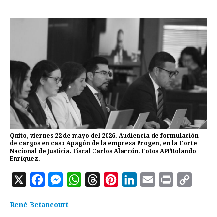
Quito, viernes 22 de mayo del 2026. Audiencia de formulación
de cargos en caso Apagón de la empresa Progen, en la Corte
Nacional de Justicia. Fiscal Carlos Alarcón. Fotos API/Rolando
Enríquez.
X
F
M
W
T
P
L
E
P
C
a
e
h
h
i
i
m
r
o
René Betancourt
c
s
a
r
n
n
a
i
p