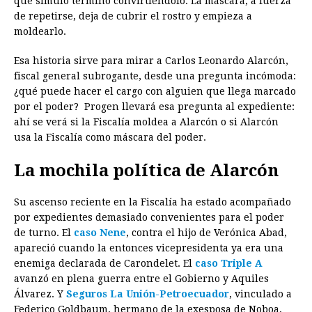
que simuló terminó convirtiéndolo. La máscara, a fuerza
de repetirse, deja de cubrir el rostro y empieza a
moldearlo.
Esa historia sirve para mirar a Carlos Leonardo Alarcón,
fiscal general subrogante, desde una pregunta incómoda:
¿qué puede hacer el cargo con alguien que llega marcado
por el poder? Progen llevará esa pregunta al expediente:
ahí se verá si la Fiscalía moldea a Alarcón o si Alarcón
usa la Fiscalía como máscara del poder.
La mochila política de Alarcón
Su ascenso reciente en la Fiscalía ha estado acompañado
por expedientes demasiado convenientes para el poder
de turno. El
caso Nene
, contra el hijo de Verónica Abad,
apareció cuando la entonces vicepresidenta ya era una
enemiga declarada de Carondelet. El
caso Triple A
avanzó en plena guerra entre el Gobierno y Aquiles
Álvarez. Y
Seguros La Unión-Petroecuador
, vinculado a
Federico Goldbaum, hermano de la exesposa de Noboa,