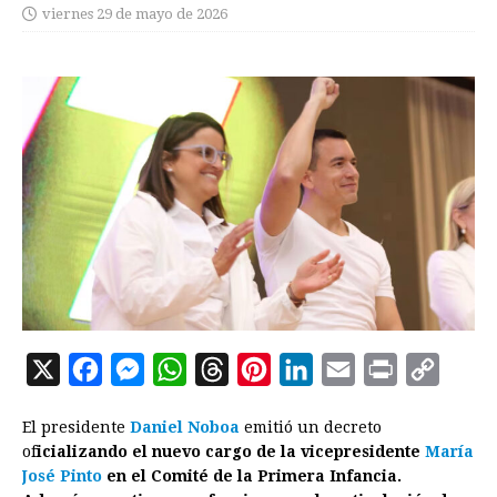
viernes 29 de mayo de 2026
X
F
M
W
T
P
L
E
P
C
a
e
h
h
i
i
m
r
o
El presidente
Daniel Noboa
emitió un decreto
c
s
a
r
n
n
a
i
p
of
icializando el nuevo cargo de la vicepresidente
María
e
s
t
e
t
k
i
n
y
José Pinto
en el Comité de la Primera Infancia.