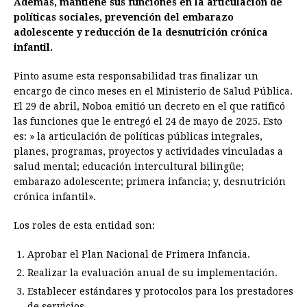
Además, mantiene sus funciones en la articulación de
b
e
s
a
e
e
l
t
L
políticas sociales, prevención del embarazo
o
n
A
d
r
d
i
adolescente y reducción de la desnutrición crónica
o
g
p
s
e
I
n
infantil.
k
e
p
s
n
k
Pinto asume esta responsabilidad tras finalizar un
r
t
encargo de cinco meses en el Ministerio de Salud Pública.
El 29 de abril, Noboa emitió un decreto en el que ratificó
las funciones que le entregó el 24 de mayo de 2025. Esto
es: » la articulación de políticas públicas integrales,
planes, programas, proyectos y actividades vinculadas a
salud mental; educación intercultural bilingüe;
embarazo adolescente; primera infancia; y, desnutrición
crónica infantil».
Los roles de esta entidad son:
Aprobar el Plan Nacional de Primera Infancia.
Realizar la evaluación anual de su implementación.
Establecer estándares y protocolos para los prestadores
de servicios.