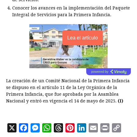
Conocer los avances en la implementación del Paquete
Integral de Servicios para la Primera Infancia.
Lea el artículo
powered by
La creación de un Comité Nacional de la Primera Infancia
se dispuso en el artículo 11 de la Ley Orgánica de la
Primera Infancia, que fue aprobada por la Asamblea
Nacional y entró en vigencia el 14 de mayo de 2025.
(I)
X
F
M
W
T
P
L
E
P
C
a
e
h
h
i
i
m
r
o