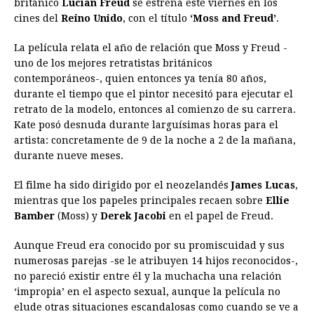
británico
Lucian Freud
se estrena este viernes en los
cines del
Reino Unido
b
e
s
, con el título
a
e
‘Moss and Freud’
e
l
t
.
L
o
n
A
d
r
d
i
La película relata el año de relación que Moss y Freud -
o
g
p
s
e
I
n
uno de los mejores retratistas británicos
contemporáneos-, quien entonces ya tenía 80 años,
k
e
p
s
n
k
durante el tiempo que el pintor necesitó para ejecutar el
r
t
retrato de la modelo, entonces al comienzo de su carrera.
Kate posó desnuda durante larguísimas horas para el
artista: concretamente de 9 de la noche a 2 de la mañana,
durante nueve meses.
El filme ha sido dirigido por el neozelandés
James Lucas
,
mientras que los papeles principales recaen sobre
Ellie
Bamber
(Moss) y
Derek Jacobi
en el papel de Freud.
Aunque Freud era conocido por su promiscuidad y sus
numerosas parejas -se le atribuyen 14 hijos reconocidos-,
no pareció existir entre él y la muchacha una relación
‘impropia’ en el aspecto sexual, aunque la película no
elude otras situaciones escandalosas como cuando se ve a