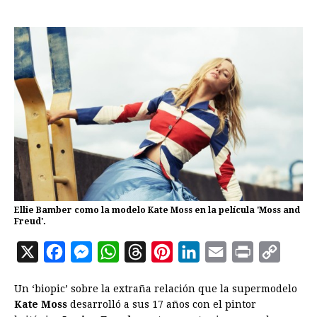
Ellie Bamber como la modelo Kate Moss en la película 'Moss and
Freud'.
X
F
M
W
T
P
L
E
P
C
a
e
h
h
i
i
m
r
o
Un ‘biopic’ sobre la extraña relación que la supermodelo
c
s
a
r
n
n
a
i
p
Kate Moss
desarrolló a sus 17 años con el pintor
e
s
t
e
t
k
i
n
y