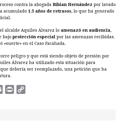
proceso contra la abogada
Bibian Hernández
por lavado
 ha acumulado
1.5 años de retrasos
, lo que ha generado
icial.
el alcalde Aquiles Álvarez lo
amenazó en audiencia
,
e bajo
protección especial
por las amenazas recibidas.
ó «suerte» en el Caso Facahada.
orre peligro y que está siendo objeto de presión por
uiles Álvarez ha utilizado esta situación para
 que debería ser reemplazado, una petición que ha
atura.
E
P
C
m
r
o
a
i
p
i
n
y
l
t
L