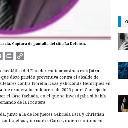
O
García. Captura de pantalla del sitio La Defensa.
E
P
C
m
r
o
ás mediático del Ecuador contemporáneo está
Jairo
a
i
p
n que dictó prisión preventiva contra el alcalde de
i
n
y
utelares contra Fiorella Icaza y Gioconda Henriques en
cía fue exonerado en febrero de 2026 por el Consejo de
l
t
L
por el Caso Fachada, en el que se investigaba si había
i
Comando de la Frontera.
n
da, junto a la de los jueces Gabriela Lara y Christian
k
s contra ellos y no contra García, quien continuó en