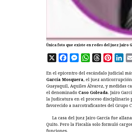
Única foto que existe en redes del juez Jairo 
X
F
M
W
T
P
L
a
e
h
h
i
i
En el epicentro del escándalo judicial m
c
s
a
r
n
n
García Mosquera
, el juez anticorrupció
e
s
t
e
t
k
Guayaquil, Aquiles Álvarez, y medidas ca
el denominado
b
Caso Goleada
e
s
a
. Jairo Gar
e
e
la Judicatura en el proceso disciplinario 
o
n
A
d
r
d
favorecido a narcotraficantes del Grupo 
o
g
p
s
e
I
La casa del juez Jairo García fue allana
k
e
p
s
n
Quito. Pero la Fiscalía solo formuló cargo
r
t
funciones.