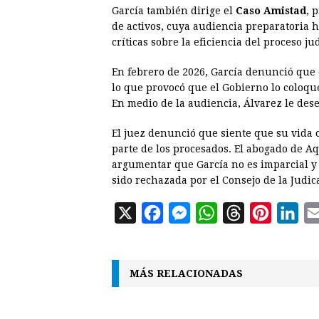
García también dirige el
Caso Amistad
, 
de activos, cuya audiencia preparatoria
críticas sobre la eficiencia del proceso jud
En febrero de 2026, García denunció que 
lo que provocó que el Gobierno lo coloqu
En medio de la audiencia, Álvarez le dese
El juez denunció que siente que su vida c
parte de los procesados.
El abogado de Aq
argumentar que García no es imparcial y
sido rechazada por el Consejo de la Judic
X
F
M
W
T
P
L
a
e
h
h
i
i
c
s
a
r
n
n
MÁS RELACIONADAS
e
s
t
e
t
k
b
e
s
a
e
e