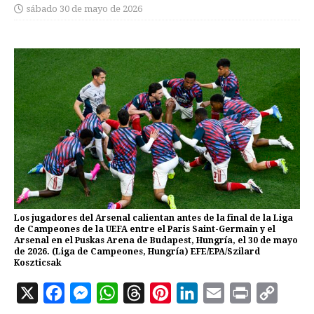
sábado 30 de mayo de 2026
Los jugadores del Arsenal calientan antes de la final de la Liga
de Campeones de la UEFA entre el Paris Saint-Germain y el
Arsenal en el Puskas Arena de Budapest, Hungría, el 30 de mayo
de 2026. (Liga de Campeones, Hungría) EFE/EPA/Szilard
Koszticsak
X
F
M
W
T
P
L
E
P
C
a
e
h
h
i
i
m
r
o