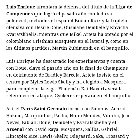
Luis Enrique
afrontará la defensa del titulo de la
Liga de
c
s
a
r
n
n
a
i
p
Campeones
que logró el pasado año con todo su
e
s
t
e
t
k
i
n
y
potencial, incluidos el español Fabián Ruiz y la tripleta
ofensiva con Desiré Doue, Ousmane Dembele y Khvicha
b
e
s
a
e
e
l
t
L
Kvaratskheliz, mientras que Mikel Arteta ha optado por el
o
n
A
d
r
d
i
colombiano Cristhian Mosquera en el lateral y, como en
o
g
p
s
e
I
n
los últimos partidos, Martin Zubimendi en el banquillo.
k
e
p
s
n
k
Luis Enrique ha descartado los experimentos y cuenta
r
t
con Doue, clave el pasado año en la final de Champions
en detrimento de Bradley Barcola. Arteta insiste en el
centro por Myles Lewis Skelly y ha elegido a Mosquera
para completar la zaga. El alemán Kai Havertz será la
referencia en ataque. Gyokeres esperará en el banquillo.
Así, el
París Saint Germain
forma con Safonov; Achraf
Hakimi, Marquinhos, Pacho, Nuno Mendes; Vitinha, Joao
Neves, Fabián; Doué, Dembélé y Kvaratskhelia y el
Arsenal
con David Raya; Mosquera, Saliba, Gabriel,
Hincapié; Rice, Lewis-Skelly, Odegaard, Saka, Trossard y