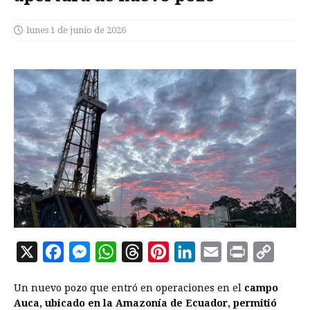
lunes 1 de junio de 2026
X
F
M
W
T
P
L
E
P
C
a
e
h
h
i
i
m
r
o
Un nuevo pozo que entró en operaciones en el
campo
c
s
a
r
n
n
a
i
p
Auca, ubicado en la Amazonía de Ecuador, permitió