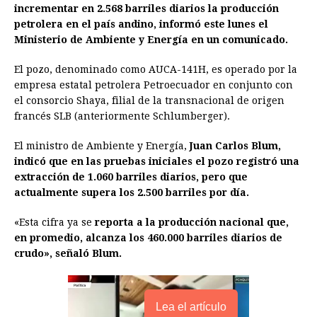
e
s
t
e
t
k
i
n
y
incrementar en 2.568 barriles diarios la producción
petrolera en el país andino, informó este lunes el
b
e
s
a
e
e
l
t
L
Ministerio de Ambiente y Energía en un comunicado.
o
n
A
d
r
d
i
o
g
p
s
e
I
n
El pozo, denominado como AUCA-141H, es operado por la
empresa estatal petrolera Petroecuador en conjunto con
k
e
p
s
n
k
el consorcio Shaya, filial de la transnacional de origen
r
t
francés SLB (anteriormente Schlumberger).
El ministro de Ambiente y Energía,
Juan Carlos Blum,
indicó que en las pruebas iniciales el pozo registró una
extracción de 1.060 barriles diarios, pero que
actualmente supera los 2.500 barriles por día.
«Esta cifra ya se
reporta a la producción nacional que,
en promedio, alcanza los 460.000 barriles diarios de
crudo», señaló Blum.
Lea el artículo