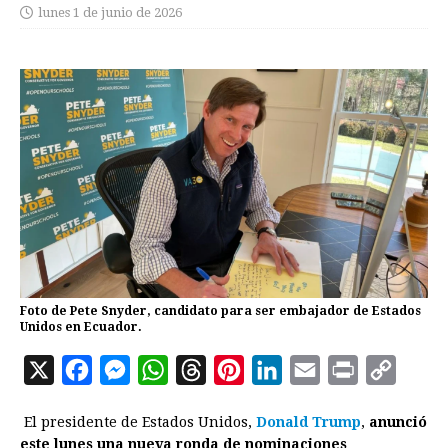
lunes 1 de junio de 2026
Foto de Pete Snyder, candidato para ser embajador de Estados
Unidos en Ecuador.
X
F
M
W
T
P
L
E
P
C
a
e
h
h
i
i
m
r
o
El presidente de Estados Unidos,
Donald Trump
,
anunció
c
s
a
r
n
n
a
i
p
este lunes una nueva ronda de nominaciones