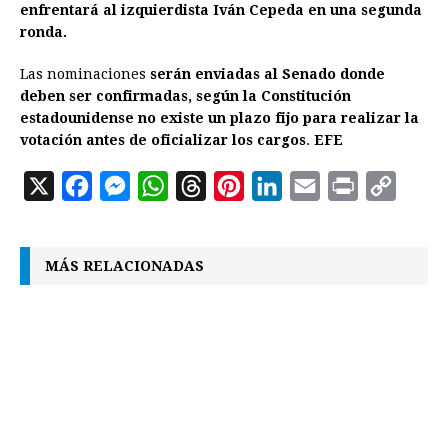
enfrentará al izquierdista Iván Cepeda en una segunda
ronda.
Las nominaciones
serán enviadas al Senado donde
deben ser confirmadas, según la Constitución
estadounidense no existe un plazo fijo para realizar la
votación antes de oficializar los cargos
.
EFE
X
F
M
W
T
P
L
E
P
C
a
e
h
h
i
i
m
r
o
c
s
a
r
n
n
a
i
p
MÁS RELACIONADAS
e
s
t
e
t
k
i
n
y
b
e
s
a
e
e
l
t
L
o
n
A
d
r
d
i
o
g
p
s
e
I
n
k
e
p
s
n
k
r
t