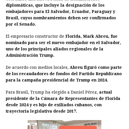
e
s
t
e
t
k
i
n
y
diplomáticas, que incluye la designación de los
embajadores para El Salvador, Ecuador, Paraguay y
b
e
s
a
e
e
l
t
L
Brasil, cuyos nombramientos deben ser confirmados
o
n
A
d
r
d
i
por el Senado.
o
g
p
s
e
I
n
El empresario constructor de
Florida, Mark Abreu, fue
k
e
p
s
n
k
nominado para ser el nuevo embajador en el Salvador,
r
t
uno de los principales aliados regionales de la
Administración Trump.
De acuerdo con medios locales,
Abreu figuró como parte
de los recaudadores de fondos del Partido Republicano
para la campaña presidencial de Trump en 2024.
Para Brasil, Trump ha elegido a Daniel Pérez,
actual
presidente de la Cámara de Representantes de Florida
desde 2024 y es hijo de exiliados cubanos, con
trayectoria legislativa desde 2017.