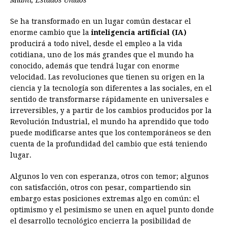
Miami, Estados Unidos
b
e
s
a
e
e
l
t
L
Se ha transformado en un lugar común destacar el
o
n
A
d
r
d
i
enorme cambio que la
inteligencia artificial (IA)
o
g
p
s
e
I
n
producirá a todo nivel, desde el empleo a la vida
cotidiana, uno de los más grandes que el mundo ha
k
e
p
s
n
k
conocido, además que tendrá lugar con enorme
r
t
velocidad. Las revoluciones que tienen su origen en la
ciencia y la tecnología son diferentes a las sociales, en el
sentido de transformarse rápidamente en universales e
irreversibles, y a partir de los cambios producidos por la
Revolución Industrial, el mundo ha aprendido que todo
puede modificarse antes que los contemporáneos se den
cuenta de la profundidad del cambio que está teniendo
lugar.
Algunos lo ven con esperanza, otros con temor; algunos
con satisfacción, otros con pesar, compartiendo sin
embargo estas posiciones extremas algo en común: el
optimismo y el pesimismo se unen en aquel punto donde
el desarrollo tecnológico encierra la posibilidad de