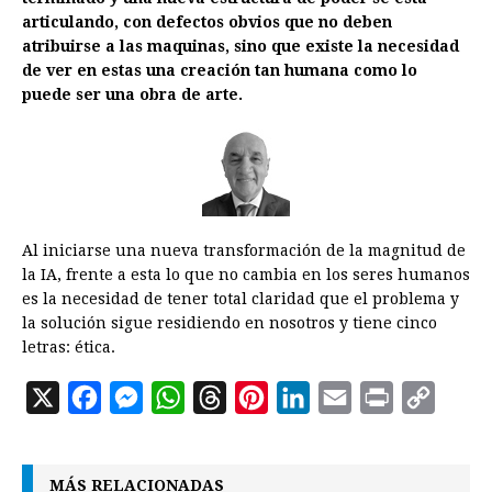
articulando, con defectos obvios que no deben
atribuirse a las maquinas, sino que existe la necesidad
de ver en estas una creación tan humana como lo
puede ser una obra de arte.
Al iniciarse una nueva transformación de la magnitud de
la IA, frente a esta lo que no cambia en los seres humanos
es la necesidad de tener total claridad que el problema y
la solución sigue residiendo en nosotros y tiene cinco
letras: ética.
X
F
M
W
T
P
L
E
P
C
a
e
h
h
i
i
m
r
o
c
s
a
r
n
n
a
i
p
MÁS RELACIONADAS