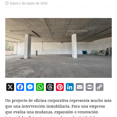
lunes 1 de junio de 2026
X
F
M
W
T
P
L
E
P
C
a
e
h
h
i
i
m
r
o
Un proyecto de oficina corporativa representa mucho más
c
s
a
r
n
n
a
i
p
que una intervención inmobiliaria. Para una empresa
e
s
t
e
t
k
i
n
y
que evalúa una mudanza, expansión o renovación