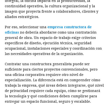
integral, la oficina impacta en la productividad, la
b
e
s
a
e
e
l
t
L
continuidad operativa, la cultura organizacional y la
o
n
A
d
r
d
i
imagen que proyecta frente a colaboradores, clientes y
o
g
p
s
e
I
n
aliados estratégicos.
k
e
p
s
n
k
Por eso, seleccionar una
empresa constructora de
r
t
oficinas
no debería abordarse como una contratación
general de obra. Un espacio de trabajo exige criterios
específicos de diseño, ejecución técnica, seguridad
ocupacional, instalaciones especiales y coordinación con
las necesidades operativas de la organización.
Contratar una constructora generalista puede ser
suficiente para ciertos proyectos convencionales, pero
una oficina corporativa requiere otro nivel de
especialización. La diferencia está en comprender cómo
trabaja la empresa, qué áreas deben integrarse, qué nivel
de privacidad requiere cada equipo, cómo se gestionará
la tecnología y qué condiciones deben cumplirse para
entregar un espacio funcional, seguro y escalable.