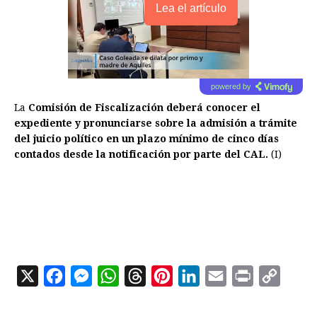
Lea el artículo
powered by
La
Comisión de Fiscalización deberá conocer el
expediente y pronunciarse sobre la admisión a trámite
del juicio político en un plazo mínimo de cinco días
contados desde la notificación por parte del CAL.
(I)
X
F
M
W
T
P
L
E
P
C
a
e
h
h
i
i
m
r
o