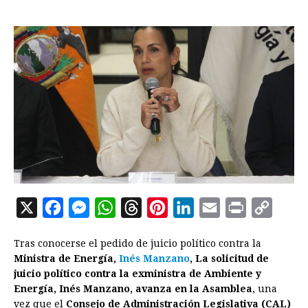
X
F
M
W
T
P
L
E
P
C
a
e
h
h
i
i
m
r
o
Tras conocerse el pedido de juicio político contra la
c
s
a
r
n
n
a
i
p
Ministra de Energía,
Inés Manzano
, La solicitud de
e
s
t
e
t
k
i
n
y
juicio político contra la exministra de Ambiente y
Energía, Inés Manzano, avanza en la Asamblea
b
e
s
a
e
e
l
t
, una
L
vez que el
Consejo de Administración Legislativa (CAL)