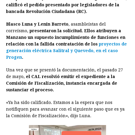
o
n
A
d
r
d
i
calificó el pedido presentado por legisladores de la
o
g
p
s
e
I
n
bancada Revolución Ciudadana (RC).
k
e
p
s
n
k
Blasco Luna y Lenin Barreto
, asambleístas del
r
t
correísmo,
presentaron la solicitud. Ellos atribuyen a
Manzano un supuesto incumplimiento de funciones en
relación con la fallida contratación de los
proyectos de
generación eléctrica Salitral y Quevedo, en el caso
Progen
.
Una vez que se prsentó la documentación, el pasado 27
de mayo,
el CAL resolvió emitir el expediente a la
Comisión de Fiscalización, instancia encargada de
sustanciar el proceso.
«Ya ha sido calificado. Estamos a la espera que nos
notifiquen para avanzar con el siguiente paso que es ya
la Comisión de Fiscalización», dijo Luna.