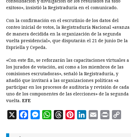
consolidación y divulgación de los resultados ha sido
exitoso», insistió la Registraduría en el comunicado.
Con la confirmación en el escrutinio de los datos del
conteo inicial de votos, la Registraduría Nacional «avanza
de manera decidida en la organización de la segunda
vuelta presidencial», que disputarán el 21 de junio De la
Espriella y Cepeda.
«Con este fin, se reforzarán las capacitaciones virtuales a
los jurados de votación, así como a los miembros de las
comisiones escrutadoras», señaló la Registraduría, y
añadió que invitará a las organizaciones políticas «a
participar en los procesos de auditoria y revisión de cada
uno de los componentes de las elecciones» de la segunda
vuelta.
EFE
X
F
M
W
T
P
L
E
P
C
a
e
h
h
i
i
m
r
o
c
s
a
r
n
n
a
i
p