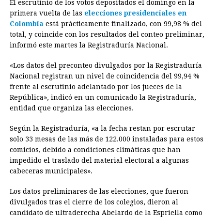
El escrutinio de los votos depositados el domingo en la
c
s
a
r
n
n
a
i
p
primera vuelta de las
elecciones presidenciales en
e
s
t
e
t
k
i
n
y
Colombia
está prácticamente finalizado, con 99,98 % del
total, y coincide con los resultados del conteo preliminar,
b
e
s
a
e
e
l
t
L
informó este martes la Registraduría Nacional.
o
n
A
d
r
d
i
o
g
p
s
e
I
n
«Los datos del preconteo divulgados por la Registraduría
Nacional registran un nivel de coincidencia del 99,94 %
k
e
p
s
n
k
frente al escrutinio adelantado por los jueces de la
r
t
República», indicó en un comunicado la Registraduría,
entidad que organiza las elecciones.
Según la Registraduría, «a la fecha restan por escrutar
solo 33 mesas de las más de 122.000 instaladas para estos
comicios, debido a condiciones climáticas que han
impedido el traslado del material electoral a algunas
cabeceras municipales».
Los datos preliminares de las elecciones, que fueron
divulgados tras el cierre de los colegios, dieron al
candidato de ultraderecha Abelardo de la Espriella como