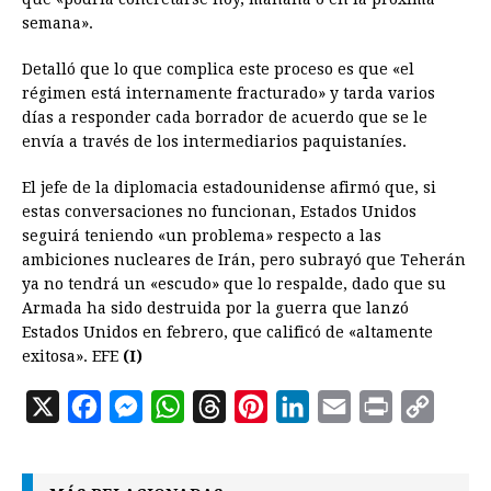
semana».
Detalló que lo que complica este proceso es que «el
régimen está internamente fracturado» y tarda varios
días a responder cada borrador de acuerdo que se le
envía a través de los intermediarios paquistaníes.
El jefe de la diplomacia estadounidense afirmó que, si
estas conversaciones no funcionan, Estados Unidos
seguirá teniendo «un problema» respecto a las
ambiciones nucleares de Irán, pero subrayó que Teherán
ya no tendrá un «escudo» que lo respalde, dado que su
Armada ha sido destruida por la guerra que lanzó
Estados Unidos en febrero, que calificó de «altamente
exitosa». EFE
(I)
X
F
M
W
T
P
L
E
P
C
a
e
h
h
i
i
m
r
o
c
s
a
r
n
n
a
i
p