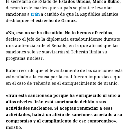
El secretario de Estado de
Estados Unidos
,
Marco Rubio
,
c
s
a
r
n
n
a
i
p
descartó este martes que su país se plantee levantar
e
s
t
e
t
k
i
n
y
sanciones a
Irán
a cambio de que la República Islámica
desbloquee el
b
estrecho de Ormuz
e
s
a
e
.
e
l
t
L
o
n
A
d
r
d
i
«No, eso no se ha discutido. No lo hemos ofrecido»
,
o
g
p
s
e
I
n
declaró el jefe de la diplomacia estadounidense durante
una audiencia ante el Senado, en la que afirmó que las
k
e
p
s
n
k
sanciones solo se suavizarán si Teherán limita su
r
t
programa nuclear.
Rubio recordó que el levantamiento de las sanciones está
«vinculado a la causa por la cual fueron impuestas», que
en el caso de Teherán es el enriquecimiento de uranio.
«Irán está sancionado porque ha enriquecido uranio a
altos niveles. Irán está sancionado debido a sus
actividades nucleares. Si aceptan renunciar a esas
actividades, habrá un alivio de sanciones asociado a su
compromiso y al cumplimiento de ese compromiso»
,
insistió.