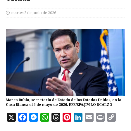
martes 2 de junio de 2026
Marco Rubio, secretario de Estado de los Estados Unidos, en la
Casa Blanca el 5 de mayo de 2026. EFE/EPA/JIM LO SCALZO
X
F
M
W
T
P
L
E
P
C
a
e
h
h
i
i
m
r
o